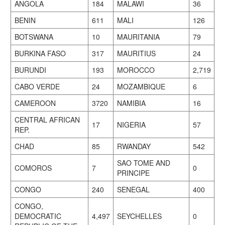
ANGOLA
184
MALAWI
36
BENIN
611
MALI
126
BOTSWANA
10
MAURITANIA
79
BURKINA FASO
317
MAURITIUS
24
BURUNDI
193
MOROCCO
2,719
CABO VERDE
24
MOZAMBIQUE
6
CAMEROON
3720
NAMIBIA
16
CENTRAL AFRICAN
17
NIGERIA
57
REP.
CHAD
85
RWANDAY
542
SAO TOME AND
COMOROS
7
0
PRINCIPE
CONGO
240
SENEGAL
400
CONGO,
DEMOCRATIC
4,497
SEYCHELLES
0