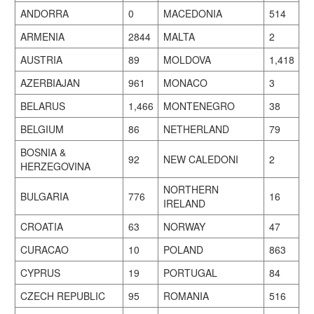
ANDORRA
0
MACEDONIA
514
ARMENIA
2844
MALTA
2
AUSTRIA
89
MOLDOVA
1,418
AZERBIAJAN
961
MONACO
3
BELARUS
1,466
MONTENEGRO
38
BELGIUM
86
NETHERLAND
79
BOSNIA &
92
NEW CALEDONI
2
HERZEGOVINA
NORTHERN
BULGARIA
776
16
IRELAND
CROATIA
63
NORWAY
47
CURACAO
10
POLAND
863
CYPRUS
19
PORTUGAL
84
CZECH REPUBLIC
95
ROMANIA
516