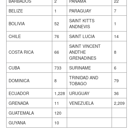
BARBADOS
2
PANAMA
22
BELIZE
1
PARAGUAY
7
SAINT KITTS
BOLIVIA
52
1
ANDNEVIS
CHILE
76
SAINT LUCIA
14
SAINT VINCENT
COSTA RICA
66
ANDTHE
8
GRENADINES
CUBA
733
SURINAME
6
TRINIDAD AND
DOMINICA
8
79
TOBAGO
ECUADOR
1,228
URUGUAY
36
GRENADA
11
VENEZUELA
2,209
GUATEMALA
120
GUYANA
10