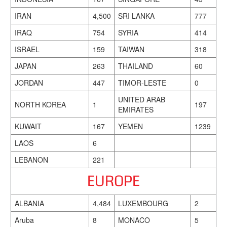
IRAN
4,500
SRI LANKA
777
IRAQ
754
SYRIA
414
ISRAEL
159
TAIWAN
318
JAPAN
263
THAILAND
60
JORDAN
447
TIMOR-LESTE
0
UNITED ARAB
NORTH KOREA
1
197
EMIRATES
KUWAIT
167
YEMEN
1239
LAOS
6
LEBANON
221
EUROPE
ALBANIA
4,484
LUXEMBOURG
2
Aruba
8
MONACO
5