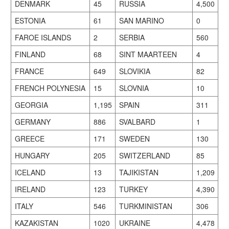
DENMARK
45
RUSSIA
4,500
ESTONIA
61
SAN MARINO
0
FAROE ISLANDS
2
SERBIA
560
FINLAND
68
SINT MAARTEEN
4
FRANCE
649
SLOVIKIA
82
FRENCH POLYNESIA
15
SLOVNIA
10
GEORGIA
1,195
SPAIN
311
GERMANY
886
SVALBARD
1
GREECE
171
SWEDEN
130
HUNGARY
205
SWITZERLAND
85
ICELAND
13
TAJIKISTAN
1,209
IRELAND
123
TURKEY
4,390
ITALY
546
TURKMINISTAN
306
KAZAKISTAN
1020
UKRAINE
4,478