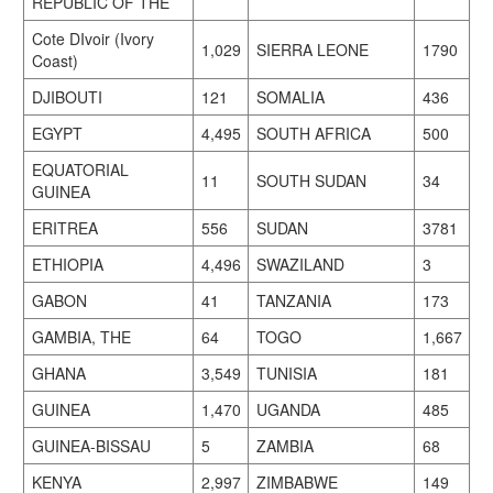
REPUBLIC OF THE
Cote DIvoir (Ivory
1,029
SIERRA LEONE
1790
Coast)
DJIBOUTI
121
SOMALIA
436
EGYPT
4,495
SOUTH AFRICA
500
EQUATORIAL
11
SOUTH SUDAN
34
GUINEA
ERITREA
556
SUDAN
3781
ETHIOPIA
4,496
SWAZILAND
3
GABON
41
TANZANIA
173
GAMBIA, THE
64
TOGO
1,667
GHANA
3,549
TUNISIA
181
GUINEA
1,470
UGANDA
485
GUINEA-BISSAU
5
ZAMBIA
68
KENYA
2,997
ZIMBABWE
149