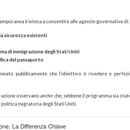
a temporanea è intesa a consentire alle agenzie governative di:
la sicurezza esistenti
ema di immigrazione degli Stati Uniti
ifica del passaporto
neato pubblicamente che l’obiettivo è rivedere e perfezio
grazione osservano anche che, sebbene il programma sia stato
litica migratoria degli Stati Uniti.
ne, La Differenza Chiave