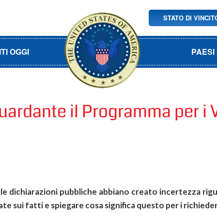
STATO DI VINCI
ITI OGGI
PAESI 
rdante il Programma per i Vi
le dichiarazioni pubbliche abbiano creato incertezza rigu
 sui fatti e spiegare cosa significa questo per i richiedent