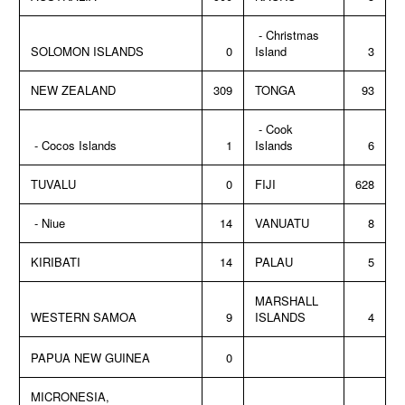
- Christmas
SOLOMON ISLANDS
0
Island
3
NEW ZEALAND
309
TONGA
93
- Cook
- Cocos Islands
1
Islands
6
TUVALU
0
FIJI
628
- Niue
14
VANUATU
8
KIRIBATI
14
PALAU
5
MARSHALL
WESTERN SAMOA
9
ISLANDS
4
PAPUA NEW GUINEA
0
MICRONESIA,