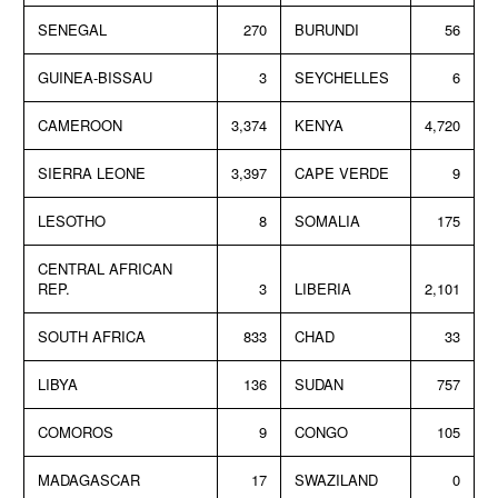
SENEGAL
270
BURUNDI
56
GUINEA-BISSAU
3
SEYCHELLES
6
CAMEROON
3,374
KENYA
4,720
SIERRA LEONE
3,397
CAPE VERDE
9
LESOTHO
8
SOMALIA
175
CENTRAL AFRICAN
REP.
3
LIBERIA
2,101
SOUTH AFRICA
833
CHAD
33
LIBYA
136
SUDAN
757
COMOROS
9
CONGO
105
MADAGASCAR
17
SWAZILAND
0