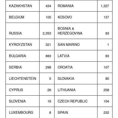
KAZAKHSTAN
434
ROMANIA
1,327
BELGIUM
105
KOSOVO
137
BOSNIA &
RUSSIA
2,353
HERZEGOVINA
83
KYRGYZSTAN
321
SAN MARINO
1
BULGARIA
883
LATVIA
83
SERBIA
298
CROATIA
107
LIECHTENSTEIN
0
SLOVAKIA
80
CYPRUS
26
LITHUANIA
258
SLOVENIA
16
CZECH REPUBLIC
104
LUXEMBOURG
8
SPAIN
232