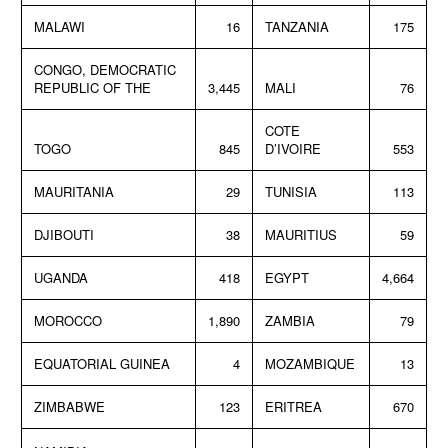
MALAWI
16
TANZANIA
175
CONGO, DEMOCRATIC
REPUBLIC OF THE
3,445
MALI
76
COTE
TOGO
845
D’IVOIRE
553
MAURITANIA
29
TUNISIA
113
DJIBOUTI
38
MAURITIUS
59
UGANDA
418
EGYPT
4,664
MOROCCO
1,890
ZAMBIA
79
EQUATORIAL GUINEA
4
MOZAMBIQUE
13
ZIMBABWE
123
ERITREA
670