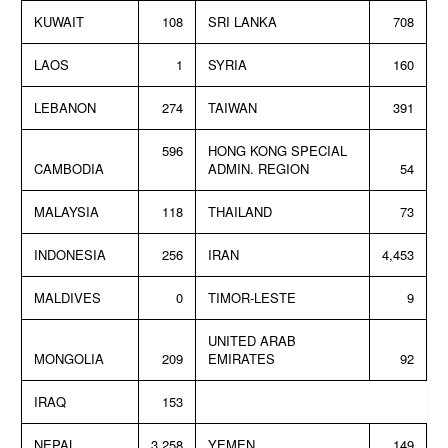
KUWAIT
108
SRI LANKA
708
LAOS
1
SYRIA
160
LEBANON
274
TAIWAN
391
596
HONG KONG SPECIAL
CAMBODIA
ADMIN. REGION
54
MALAYSIA
118
THAILAND
73
INDONESIA
256
IRAN
4,453
MALDIVES
0
TIMOR-LESTE
9
UNITED ARAB
MONGOLIA
209
EMIRATES
92
IRAQ
153
NEPAL
3,258
YEMEN
149