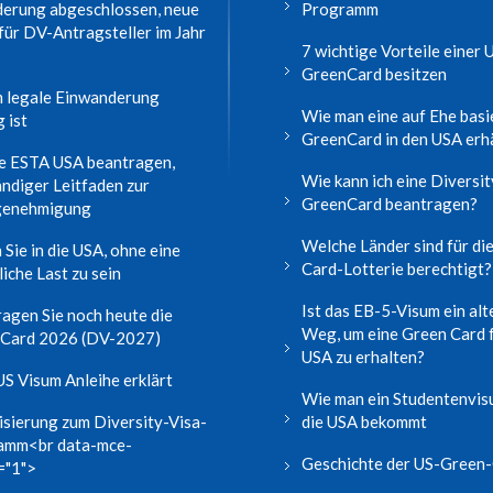
erung abgeschlossen, neue
Programm
für DV-Antragsteller im Jahr
7 wichtige Vorteile einer 
GreenCard besitzen
 legale Einwanderung
Wie man eine auf Ehe bas
 ist
GreenCard in den USA erh
e ESTA USA beantragen,
Wie kann ich eine Diversit
ändiger Leitfaden zur
GreenCard beantragen?
genehmigung
Welche Länder sind für di
 Sie in die USA, ohne eine
Card-Lotterie berechtigt?
liche Last zu sein
Ist das EB-5-Visum ein alt
agen Sie noch heute die
Weg, um eine Green Card f
 Card 2026 (DV-2027)
USA zu erhalten?
S Visum Anleihe erklärt
Wie man ein Studentenvis
isierung zum Diversity-Visa-
die USA bekommt
amm<br data-mce-
Geschichte der US-Green
="1">