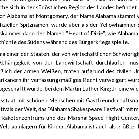
che sich in der südöstlichen Region des Landes befinde
 von Alabama ist Montgomery, der Name Alabama stammt 
iziellen Spitznamen, wurde aber als der Yellowhammer 
skammer dann den Namen "Heart of Dixie", wie Alabama 
schichte des Südens während des Bürgerkriegs spielte.
a einer der Staaten, der von wirtschaftlichen Schwierigk
bhängigkeit von der Landwirtschaft durchlaufen muss
eßlich der armen Weißen, traten aufgrund des zivilen 
rikanern ihr verfassungsmäßiges Recht verweigert wurd
eschafft wurde, bei dem Martin Luther King Jr. eine wicht
sstaat mit schönen Menschen mit Gastfreundschaftsnatu
tivals der Welt, das "Alabama Shakespeare Festival" mit 
Raketenzentrums und des Marshal Space Flight Center, 
traumlagern für Kinder. Alabama ist auch als größter L