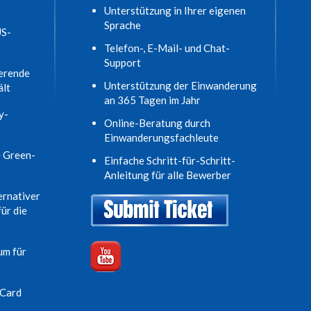
Unterstützung in Ihrer eigenen
Sprache
US-
Telefon-, E-Mail- und Chat-
Support
ierende
Unterstützung der Einwanderung
ält
an 365 Tagen im Jahr
y-
Online-Beratung durch
Einwanderungsfachleute
e Green-
Einfache Schritt-für-Schritt-
Anleitung für alle Bewerber
ernativer
ür die
um für
-Card