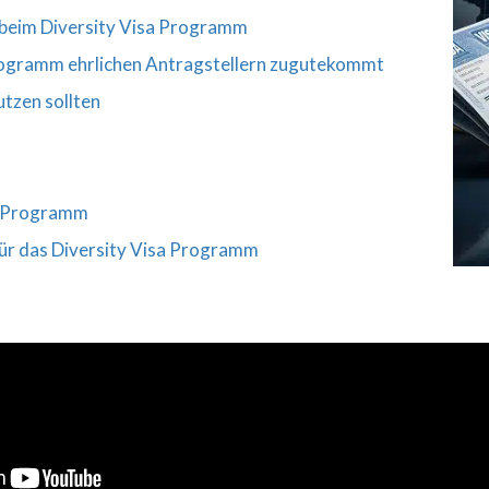
t beim Diversity Visa Programm
Programm ehrlichen Antragstellern zugutekommt
utzen sollten
sa Programm
ür das Diversity Visa Programm