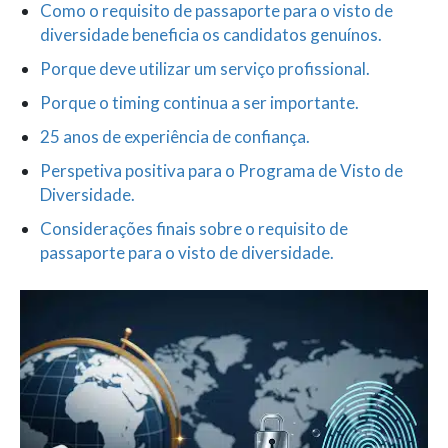
Como o requisito de passaporte para o visto de
diversidade beneficia os candidatos genuínos.
Porque deve utilizar um serviço profissional.
Porque o timing continua a ser importante.
25 anos de experiência de confiança.
Perspetiva positiva para o Programa de Visto de
Diversidade.
Considerações finais sobre o requisito de
passaporte para o visto de diversidade.