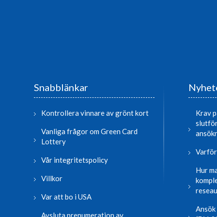
Snabblänkar
Nyhete
Kontrollera vinnare av grönt kort
Krav p
slutfö
Vanliga frågor om Green Card
ansök
Lottery
Varför
Vår integritetspolicy
Hur ma
Villkor
komple
reseau
Var att bo i USA
Ansök 
Avsluta prenumeration av