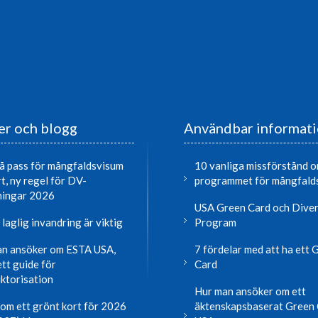
r och blogg
Användbar informat
å pass för mångfaldsvisum
10 vanliga missförstånd 
rt, ny regel för DV-
programmet för mångfald
ningar 2026
USA Green Card och Diver
 laglig invandring är viktig
Program
n ansöker om ESTA USA,
7 fördelar med att ha ett 
tt guide för
Card
ktorisation
Hur man ansöker om ett
om ett grönt kort för 2026
äktenskapsbaserat Green 