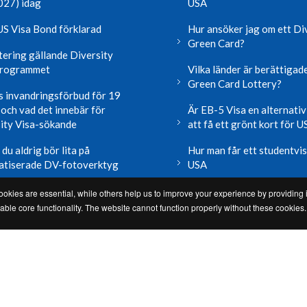
027) idag
USA
S Visa Bond förklarad
Hur ansöker jag om ett Di
Green Card?
ering gällande Diversity
programmet
Vilka länder är berättigade 
Green Card Lottery?
 invandringsförbud för 19
 och vad det innebär för
Är EB-5 Visa en alternativ
ity Visa-sökande
att få ett grönt kort för 
du aldrig bör lita på
Hur man får ett studentvi
atiserade DV-fotoverktyg
USA
r nyheter och blogg
Läs mer användbar inform
okies are essential, while others help us to improve your experience by providing i
le core functionality. The website cannot function properly without these cookies.
You can enter the US Diversity Visa Program for free at
www.state.gov.
Please check the Free vs. Paid Immigration Service
comparison chart
US Green Card Office is a corporation and not a governmental agency
Please read our
legal statement
and
terms and conditions
before you
apply