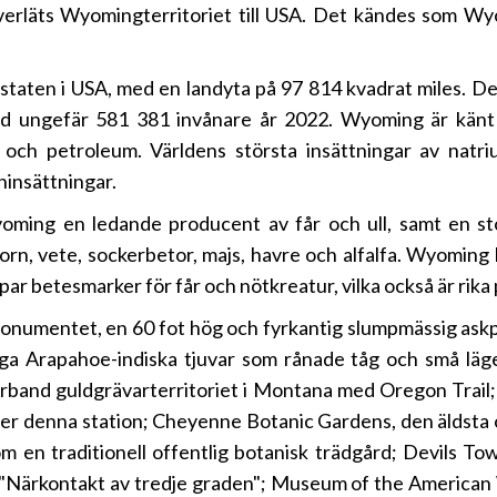
rläts Wyomingterritoriet till USA. Det kändes som Wyo
staten i USA, med en landyta på 97 814 kvadrat miles. De
ed ungefär 581 381 invånare år 2022. Wyoming är känt
och petroleum. Världens största insättningar av natr
ninsättningar.
ming en ledande producent av får och ull, samt en sto
korn, vete, sockerbetor, majs, havre och alfalfa. Wyoming
r betesmarker för får och nötkreatur, vilka också är rika 
umentet, en 60 fot hög och fyrkantig slumpmässig askp
ånga Arapahoe-indiska tjuvar som rånade tåg och små l
band guldgrävarterritoriet i Montana med Oregon Trail
er denna station; Cheyenne Botanic Gardens, den äldsta o
om en traditionell offentlig botanisk trädgård; Devils 
 "Närkontakt av tredje graden"; Museum of the American 