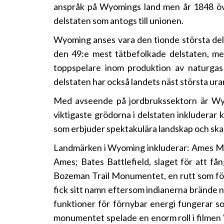
anspråk på Wyomings land men år 1848 öve
delstaten som antogs till unionen.
Wyoming anses vara den tionde största del
den 49:e mest tätbefolkade delstaten, m
toppspelare inom produktion av naturgas 
delstaten har också landets näst största ura
Med avseende på jordbrukssektorn är Wyo
viktigaste grödorna i delstaten inkluderar 
som erbjuder spektakulära landskap och skapa
Landmärken i Wyoming inkluderar: Ames Mon
Ames; Bates Battlefield, slaget för att f
Bozeman Trail Monumentet, en rutt som för
fick sitt namn eftersom indianerna brände n
funktioner för förnybar energi fungerar s
monumentet spelade en enorm roll i filmen