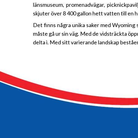
länsmuseum, promenadvägar, picknickpavilj
skjuter över 8 400 gallon hett vatten till e
Det finns några unika saker med Wyoming so
måste gå ur sin väg. Med de vidsträckta öppn
delta i. Med sitt varierande landskap beståen