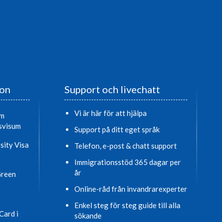
ion
Support och livechatt
Vi är här för att hjälpa
om
svisum
Support på ditt eget språk
sity Visa
Telefon, e-post & chatt support
Immigrationsstöd 365 dagar per
år
Green
Online-råd från invandrarexperter
Enkel steg för steg guide till alla
Card i
sökande