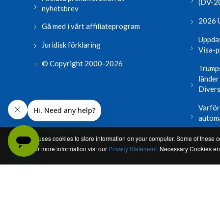
(DV-2
nyhetsbrev
2026 U
Gå med i vårt affiliateprogram
Uppdat
Juridisk förklaring
Visa-
© Copyright 2000-2026
Trumps
länder
Divers
Varför 
autom
Läs me
This site uses cookies to store information on your computer. Some of these co
used. For more information vist our
Privacy Statement.
Necessary Cookies enab
Swedish
Choose Language