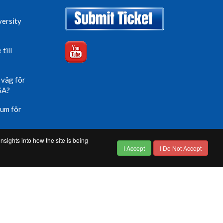
versity
till
 väg för
USA?
sum för
ation
nsights into how the site is being
I Accept
I Do Not Accept