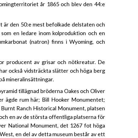
mingterritoriet år 1865 och blev den 44:e
t är den 50:e mest befolkade delstaten och
 som en ledare inom kolproduktion och en
iumkarbonat (natron) finns i Wyoming, och
r producent av grisar och nötkreatur. De
 har också vidsträckta slätter och höga berg
på mineralinsättningar.
yramid tillägnad bröderna Oakes och Oliver
äger ägde rum här; Bill Hooker Monumentet;
; Burnt Ranch Historical Monument, platsen
ch en av de största offentliga platserna för
Tower National Monument, det 1267 fot höga
West, en del av detta museum består av ett