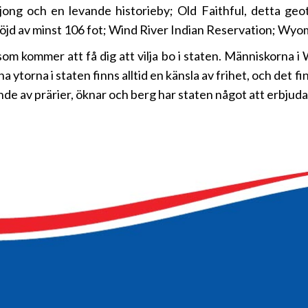
ong och en levande historieby; Old Faithful, detta ge
n höjd av minst 106 fot; Wind River Indian Reservation; Wy
m kommer att få dig att vilja bo i staten. Människorna i 
a ytorna i staten finns alltid en känsla av frihet, och det 
de av prärier, öknar och berg har staten något att erbjuda 