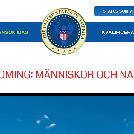
STATUS SOM V
ANSÖK IDAG
KVALIFICER
OMING: MÄNNISKOR OCH N