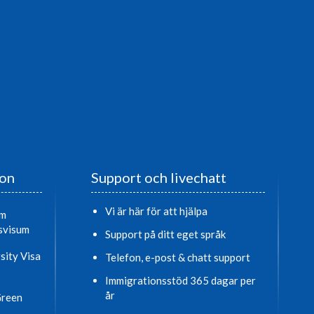
ion
Support och livechatt
Vi är här för att hjälpa
om
svisum
Support på ditt eget språk
sity Visa
Telefon, e-post & chatt support
Immigrationsstöd 365 dagar per
år
Green