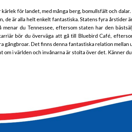
tor kärlek för landet, med många berg, bomullsfält och dala
 de är alla helt enkelt fantastiska. Statens fyra årstider är 
å menar du Tennessee, eftersom staten har den bästsäl
karriär bör du överväga att gå till Bluebird Café, efter
kra gångbroar. Det finns denna fantastiska relation mellan u
nt om i världen och invånarna är stolta över det. Känner du