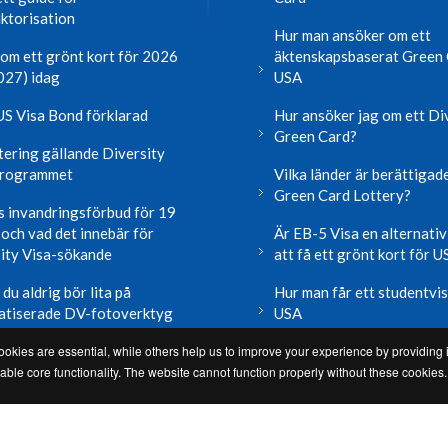
ktorisation
Hur man ansöker om ett
om ett grönt kort för 2026
äktenskapsbaserat Green 
027) idag
USA
S Visa Bond förklarad
Hur ansöker jag om ett Di
Green Card?
ering gällande Diversity
programmet
Vilka länder är berättigade 
Green Card Lottery?
 invandringsförbud för 19
 och vad det innebär för
Är EB-5 Visa en alternativ
ity Visa-sökande
att få ett grönt kort för 
du aldrig bör lita på
Hur man får ett studentvi
atiserade DV-fotoverktyg
USA
okies are essential, while others help us to improve your experience by providing i
r nyheter och blogg
Läs mer användbar inform
le core functionality. The website cannot function properly without these cookies.
You can enter the US Diversity Visa Program for free at
www.state.gov.