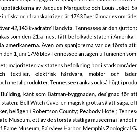
 upptäckterna av Jacques Marquette och Louis Joliet, Si
 indiska och franska krigen år 1763 överlämnades området t
 över 42,143 kvadratmil landyta. Tennessee är den sjutto
ankas som den 21:a mest tätt befolkade staten i Amerika.
a amerikanerna. Även om spanjorerna var de första att 
 den 1 juni 1796 blev Tennessee antagen till unionen som 
het; majoriteten av statens befolkning bor i stadsområden
och textilier, elektrisk hårdvara, möbler och läde
 och metallprodukter. Tennessee rankas också högt i produk
uilding, känt som Batman-byggnaden, designad för att l
staten; Bell Witch Cave, en magisk grotta så att säga, ef
saker, belägen i Robertson County; Peabody Hotel; Tenness
tate Museum, ett av de största statliga museerna i lande
 of Fame Museum, Fairview Harbor, Memphis Zoological G