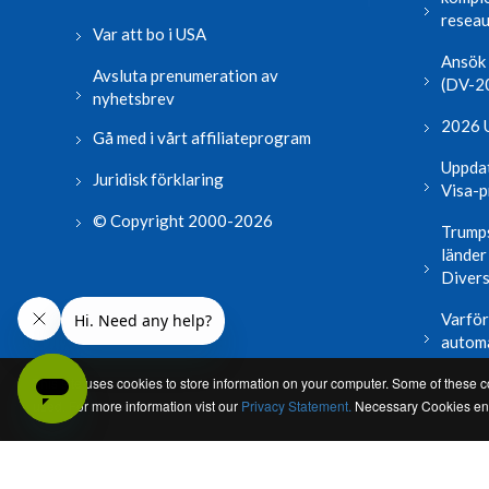
reseau
Var att bo i USA
Ansök 
Avsluta prenumeration av
(DV-2
nyhetsbrev
2026 U
Gå med i vårt affiliateprogram
Uppdat
Juridisk förklaring
Visa-
© Copyright 2000-2026
Trumps
länder
Divers
Varför 
autom
This site uses cookies to store information on your computer. Some of these co
Läs me
used. For more information vist our
Privacy Statement.
Necessary Cookies enab