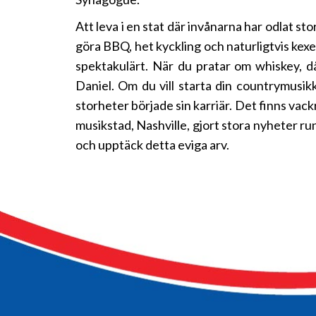
Att leva i en stat där invånarna har odlat s
göra BBQ, het kyckling och naturligtvis kexen,
spektakulärt. När du pratar om whiskey, d
Daniel. Om du vill starta din countrymusik
storheter började sin karriär. Det finns vac
musikstad, Nashville, gjort stora nyheter ru
och upptäck detta eviga arv.