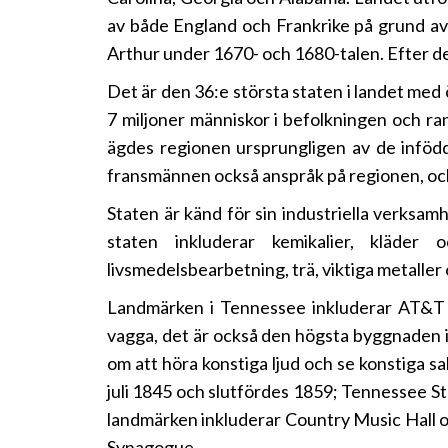
av både England och Frankrike på grund av
Arthur under 1670- och 1680-talen. Efter de
Det är den 36:e största staten i landet med
7 miljoner människor i befolkningen och r
ägdes regionen ursprungligen av de infödd
fransmännen också anspråk på regionen, och
Staten är känd för sin industriella verksam
staten inkluderar kemikalier, kläder 
livsmedelsbearbetning, trä, viktiga metaller
Landmärken i Tennessee inkluderar AT&T B
vagga, det är också den högsta byggnaden i 
om att höra konstiga ljud och se konstiga 
juli 1845 och slutfördes 1859; Tennessee S
landmärken inkluderar Country Music Hall
Synagogue.