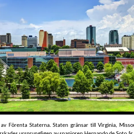
v Förenta Staterna. Staten gränsar till Virginia, Misso
orskades ursprungligen av spanjoren Hernando de Soto 