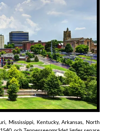
uri, Mississippi, Kentucky, Arkansas, North
år 1540, och Tennesseeområdet ägdes senare