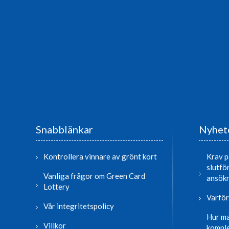
Snabblänkar
Nyhete
Kontrollera vinnare av grönt kort
Krav p
slutfö
Vanliga frågor om Green Card
ansök
Lottery
Varför
Vår integritetspolicy
Hur ma
Villkor
komple