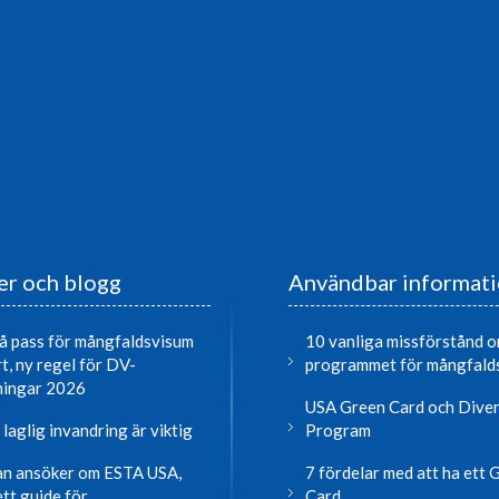
r och blogg
Användbar informat
å pass för mångfaldsvisum
10 vanliga missförstånd 
rt, ny regel för DV-
programmet för mångfald
ningar 2026
USA Green Card och Diver
 laglig invandring är viktig
Program
n ansöker om ESTA USA,
7 fördelar med att ha ett 
tt guide för
Card