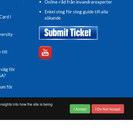
Online-råd från invandrarexperter
Enkel steg för steg guide till alla
Card i
sökande
versity
till
 väg för
USA?
sum för
nsights into how the site is being
ation
I Accept
I Do Not Accept