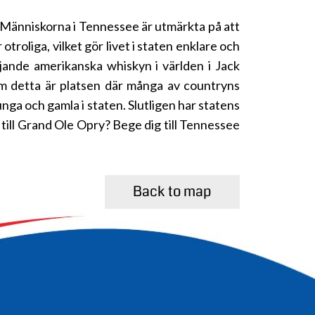
r. Människorna i Tennessee är utmärkta på att
otroliga, vilket gör livet i staten enklare och
jande amerikanska whiskyn i världen i Jack
som detta är platsen där många av countryns
nga och gamla i staten. Slutligen har statens
 till Grand Ole Opry? Bege dig till Tennessee
Back to map