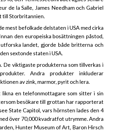
eur de la Salle, James Needham och Gabriel
ill Storbritannien.
nde mest befolkade delstaten i USA med cirka
 Innan den europeiska bosättningen påstod,
utforska landet, gjorde både britterna och
den sextonde staten i USA.
. De viktigaste produkterna som tillverkas i
rprodukter. Andra produkter inkluderar
tionen av zink, marmor, pyrit och lera.
ikna en telefonmottagare som sitter i sin
tersom besökare till grottan har rapporterat
ee State Capitol, vars hörnsten lades den 4
t med över 70,000 kvadratfot utrymme. Andra
arden, Hunter Museum of Art, Baron Hirsch