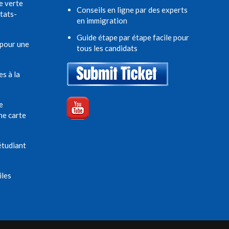
e verte
Conseils en ligne par des experts
tats-
en immigration
Guide étape par étape facile pour
 pour une
tous les candidats
es à la
e
ne carte
étudiant
iles