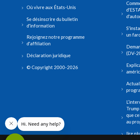
Comme
Où vivre aux États-Unis
d'ESTA
d'auto
Se désinscrire du bulletin
d'information
S'inst
un far
Rejoignez notre programme
d'affiliation
Demand
(DV-20
Déclaration juridique
Explica
© Copyright 2000-2026
améric
Actual
progra
L’inte
Trump 
que ce
au pro
lire pl