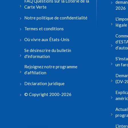
FAQ Questions sur la Loterie de la
demand
Carte Verte
2026
Notre politique de confidentialité
L'impo
légale
Termes et conditions
Comme
Où vivre aux États-Unis
d'ESTA
d'auto
Se désinscrire du bulletin
d'information
S'inst
un far
Rejoignez notre programme
d'affiliation
Demand
(DV-20
Déclaration juridique
Explica
© Copyright 2000-2026
améric
Actual
progra
L’inte