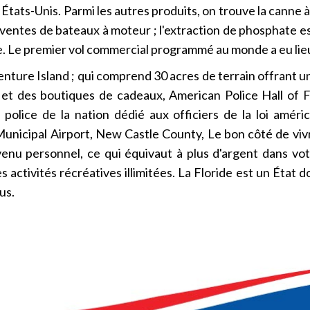
tats-Unis. Parmi les autres produits, on trouve la canne à s
 ventes de bateaux à moteur ; l'extraction de phosphate est
e. Le premier vol commercial programmé au monde a eu lieu 
enture Island ; qui comprend 30 acres de terrain offrant un
et des boutiques de cadeaux, American Police Hall of 
police de la nation dédié aux officiers de la loi amér
nicipal Airport, New Castle County, Le bon côté de vivre
evenu personnel, ce qui équivaut à plus d'argent dans vo
 activités récréatives illimitées. La Floride est un État d
us.