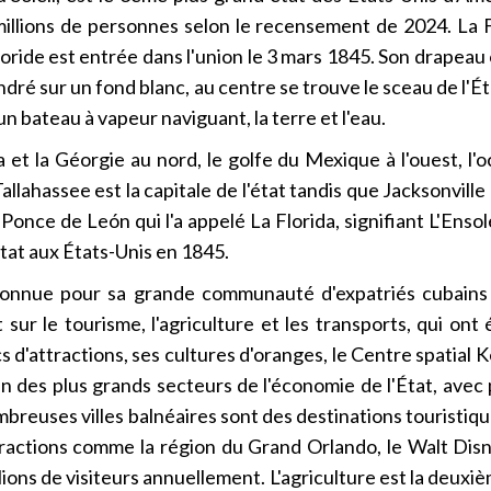
millions de personnes selon le recensement de 2024. La Fl
loride est entrée dans l'union le 3 mars 1845. Son drapeau
André sur un fond blanc, au centre se trouve le sceau de l
 un bateau à vapeur naviguant, la terre et l'eau.
 et la Géorgie au nord, le golfe du Mexique à l'ouest, l'o
llahassee est la capitale de l'état tandis que Jacksonville es
nce de León qui l'a appelé La Florida, signifiant L'Ensoleil
État aux États-Unis en 1845.
t connue pour sa grande communauté d'expatriés cubain
sur le tourisme, l'agriculture et les transports, qui ont
 d'attractions, ses cultures d'oranges, le Centre spatia
'un des plus grands secteurs de l'économie de l'État, ave
mbreuses villes balnéaires sont des destinations touristiq
tractions comme la région du Grand Orlando, le Walt Di
lions de visiteurs annuellement. L'agriculture est la deuxiè