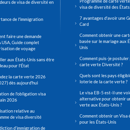
Programme de carte verte
eurs de visa de diversité en
visa de diversité des État
7 avantages d'avoir une 
rtance de l'immigration
Card
Comment obtenir une cart
nt faire une demande
basée sur le mariage aux É
 USA, Guide complet
Unis
risation de voyage
Comment puis-je postuler
aller aux États-Unis sans être
carte verte Diversité ?
deau pour l'État
Quels sont les pays éligibl
ez la carte verte 2026
loterie de la carte verte ?
27) dès aujourd'hui
Le visa EB-5 est-il une voi
tion de l'obligation visa
alternative pour obtenir u
ain 2026
verte aux États-Unis ?
isation relative au
Comment obtenir un Visa 
mme de visa diversité
pour les États-Unis
rdiction d’immigration de