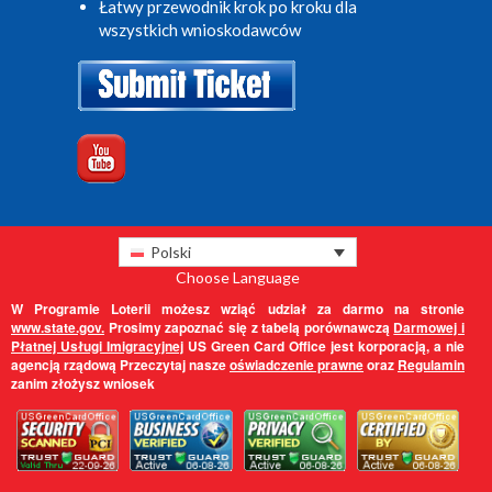
Łatwy przewodnik krok po kroku dla
wszystkich wnioskodawców
Polski
Choose Language
W Programie Loterii możesz wziąć udział za darmo na stronie
www.state.gov.
Prosimy zapoznać się z tabelą porównawczą
Darmowej i
Płatnej Usługi Imigracyjnej
US Green Card Office jest korporacją, a nie
agencją rządową Przeczytaj nasze
oświadczenie prawne
oraz
Regulamin
zanim złożysz wniosek