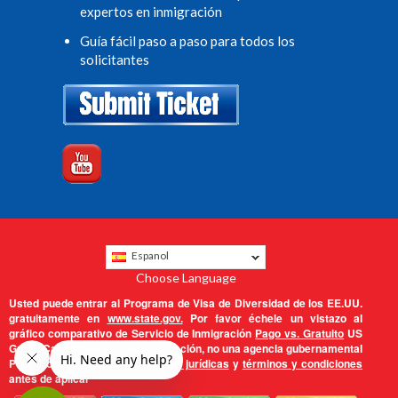
expertos en inmigración
Guía fácil paso a paso para todos los
solicitantes
Espanol
Choose Language
Usted puede entrar al Programa de Visa de Diversidad de los EE.UU.
gratuitamente en
www.state.gov.
Por favor échele un vistazo al
gráfico comparativo de Servicio de Inmigración
Pago vs. Gratuito
US
Green Card Office es una corporación, no una agencia gubernamental
Por favor lea nuestra
declaración jurídicas
y
términos y condiciones
antes de aplicar