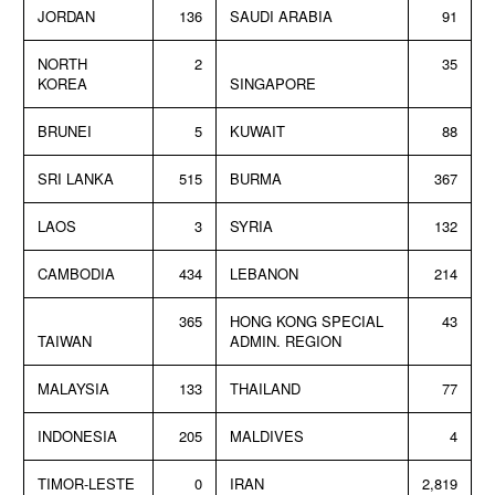
JORDAN
136
SAUDI ARABIA
91
NORTH
2
35
KOREA
SINGAPORE
BRUNEI
5
KUWAIT
88
SRI LANKA
515
BURMA
367
LAOS
3
SYRIA
132
CAMBODIA
434
LEBANON
214
365
HONG KONG SPECIAL
43
TAIWAN
ADMIN. REGION
MALAYSIA
133
THAILAND
77
INDONESIA
205
MALDIVES
4
TIMOR-LESTE
0
IRAN
2,819