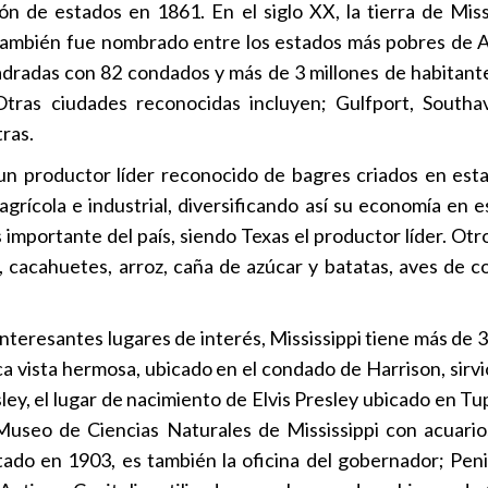
ón de estados en 1861. En el siglo XX, la tierra de Mis
también fue nombrado entre los estados más pobres de Amé
uadradas con 82 condados y más de 3 millones de habitant
ras ciudades reconocidas incluyen; Gulfport, Southave
ras.
 un productor líder reconocido de bagres criados en est
agrícola e industrial, diversificando así su economía en 
mportante del país, siendo Texas el productor líder. Otro
 cacahuetes, arroz, caña de azúcar y batatas, aves de cor
interesantes lugares de interés, Mississippi tiene más de
a vista hermosa, ubicado en el condado de Harrison, sir
ey, el lugar de nacimiento de Elvis Presley ubicado en Tu
useo de Ciencias Naturales de Mississippi con acuario
tado en 1903, es también la oficina del gobernador; Peni