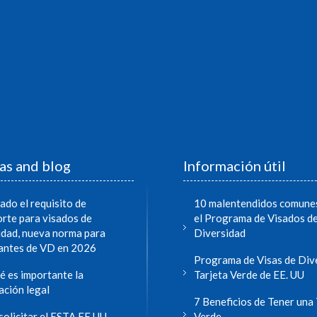
as and blog
Información útil
zado el requisito de
10 malentendidos comune
rte para visados de
el Programa de Visados d
idad, nueva norma para
Diversidad
tantes de VD en 2026
Programa de Visas de Div
é es importante la
Tarjeta Verde de EE. UU
ación legal
7 Beneficios de Tener una 
olicitar el ESTA EE.UU.,
Verde