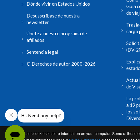
Dónde vivir en Estados Unidos
Guía c
de via
Desusscribase de nuestra
newsletter
Trasla
carga 
Únete a nuestro programa de
afiliados
Solici
(DV-2
Sentencia legal
Explic
© Derechos de autor 2000-2026
estad
Actual
de Vis
La pro
a 19 pa
los sol
Divers
leer m
This site uses cookies to store information on your computer. Some of these co
used. For more information vist our
Privacy Statement.
Necessary Cookies enab