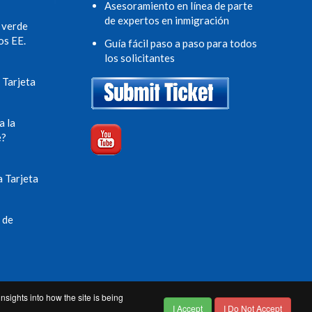
Asesoramiento en línea de parte
de expertos en inmigración
 verde
os EE.
Guía fácil paso a paso para todos
los solicitantes
 Tarjeta
a la
e?
a Tarjeta
 de
nsights into how the site is being
I Accept
I Do Not Accept