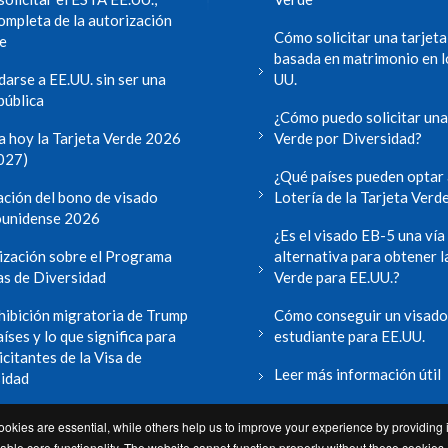
ompleta de la autorización
Cómo solicitar una tarjeta
je
basada en matrimonio en l
darse a EE.UU. sin ser una
UU.
pública
¿Cómo puedo solicitar una
ta hoy la Tarjeta Verde 2026
Verde por Diversidad?
027)
¿Qué países pueden optar 
ación del bono de visado
Lotería de la Tarjeta Verd
ounidense 2026
¿Es el visado EB-5 una vía
ización sobre el Programa
alternativa para obtener l
as de Diversidad
Verde para EE.UU.?
hibición migratoria de Trump
Cómo conseguir un visado
íses y lo que significa para
estudiante para EE.UU.
icitantes de la Visa de
Leer más información útil
idad
ás noticias y blog
okies are essential, while others help us to improve your experience by providing i
le core functionality. The website cannot function properly without these cookies.