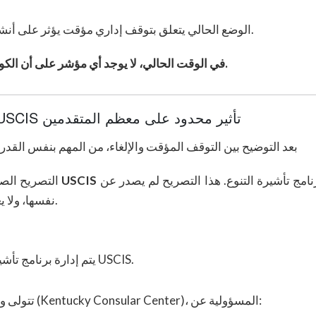
الوضع الحالي يتعلق بتوقف إداري مؤقت يؤثر على أنشطة المعالجة، وليس على الوجود القانوني للبرنامج.
في الوقت الحالي، لا يوجد أي مؤشر على أن الكونغرس الأمريكي يخطط لإنهاء برنامج تأشيرة التنوع.
لماذا لتعليمات وزارة الأمن الداخلي إلى USCIS تأثير محدود على معظم المتقدمين
بعد التوضيح بين التوقف المؤقت والإلغاء، من المهم بنفس القدر
 تأشيرة التنوع. هذا التصريح لم يصدر عن USCIS
USCIS
التصريح الصادر عن وزيرة الأمن الداخلي، كريستي نويم، يوجّه
نفسها، ولا يغيّر من الجهة القانونية المسؤولة عن إدارة البرنامج.
يتم إدارة برنامج تأشيرة التنوع بواسطة وزارة الخارجية الأمريكية، وليس USCIS.
تتولى وزارة الخارجية الأمريكية، عبر مركز كنتاكي القنصلي (Kentucky Consular Center)، المسؤولية عن: