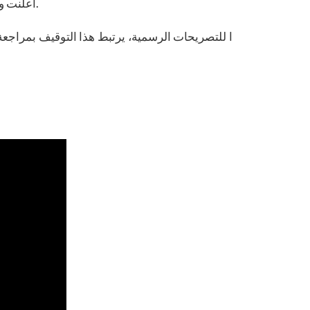
ت يؤثر على بعض إجراءات المعالجة المتعلقة ببرنامج تأشيرة التنوع.
أعلنت وز
ا للتصريحات الرسمية، يرتبط هذا التوقيف بمراجعة أ