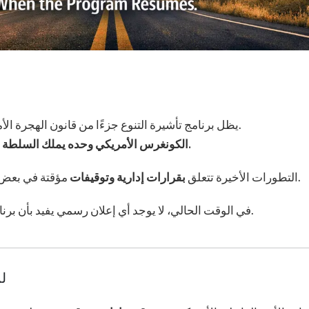
يظل برنامج تأشيرة التنوع جزءًا من قانون الهجرة الأمريكي. لم يتم إنهاؤه، ولم تُصدر أي تشريعات لإنهائه.
الكونغرس الأمريكي وحده يملك السلطة لإلغاء البرنامج، ولم يتم اتخاذ أي إجراء من هذا النوع.
مؤقتة في بعض الإجراءات الحكومية، وليست بإلغاء البرنامج نفسه.
التطورات الأخيرة تتعلق
بقرارات إدارية وتوقيفات
في الوقت الحالي، لا يوجد أي إعلان رسمي يفيد بأن برنامج تأشيرة التنوع قد تم إلغاؤه أو توقيفه بشكل دائم.
لم