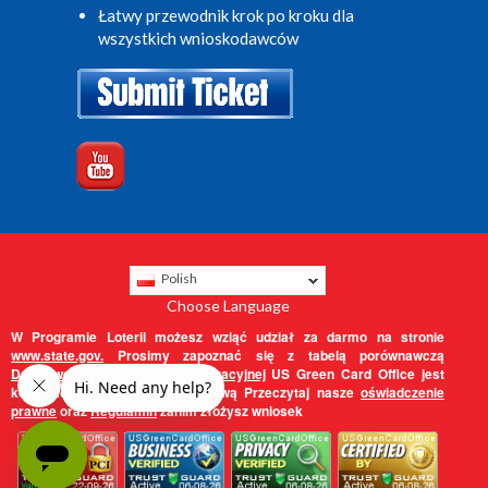
Łatwy przewodnik krok po kroku dla
wszystkich wnioskodawców
Polish
Choose Language
W Programie Loterii możesz wziąć udział za darmo na stronie
www.state.gov.
Prosimy zapoznać się z tabelą porównawczą
Darmowej i Płatnej Usługi Imigracyjnej
US Green Card Office jest
korporacją, a nie agencją rządową Przeczytaj nasze
oświadczenie
prawne
oraz
Regulamin
zanim złożysz wniosek