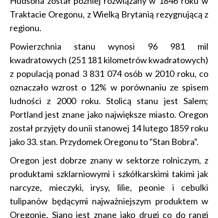
Hudsona został później rozwiązany w 1846 roku w
Traktacie Oregonu, z Wielką Brytanią rezygnującą z
regionu.
Powierzchnia stanu wynosi 96 981 mil
kwadratowych (251 181 kilometrów kwadratowych)
z populacją ponad 3 831 074 osób w 2010 roku, co
oznaczało wzrost o 12% w porównaniu ze spisem
ludności z 2000 roku. Stolicą stanu jest Salem;
Portland jest znane jako największe miasto. Oregon
został przyjęty do unii stanowej 14 lutego 1859 roku
jako 33. stan. Przydomek Oregonu to "Stan Bobra".
Oregon jest dobrze znany w sektorze rolniczym, z
produktami szklarniowymi i szkółkarskimi takimi jak
narcyze, mieczyki, irysy, lilie, peonie i cebulki
tulipanów będącymi najważniejszym produktem w
Oregonie. Siano jest znane jako drugi co do rangi