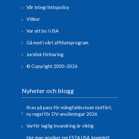
Vår integritetspolicy
Villkor
Var att bo i USA
Gå med i vårt affiliateprogram
Juridisk förklaring
© Copyright 2000-2026
Nyheter och blogg
Krav på pass för mångfaldsvisum slutfört,
ny regel för DV-ansökningar 2026
Varför laglig invandring är viktig
Hur man ansöker om ESTA USA, komplett