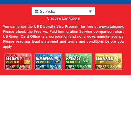
Svenska
Choose Language
You can enter the US Diversity Visa Program for free at
www.state.gov.
Please check the Free vs. Paid Immigration Service
comparison chart
US Green Card Office is a corporation and not a governmental agency
Please read our
legal statement
and
terms and conditions
before you
apply