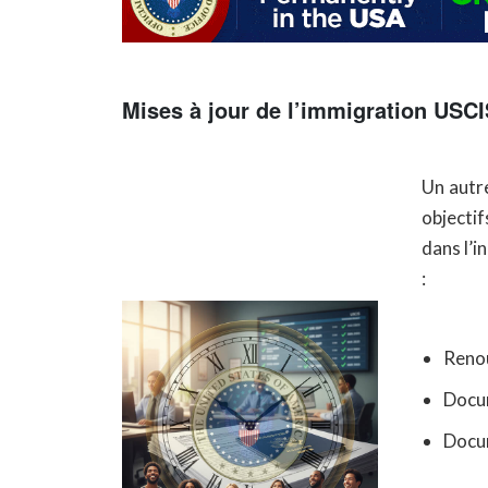
Mises à jour de l’immigration USCIS
Un autr
objectif
dans l’i
:
Renou
Docum
Docum