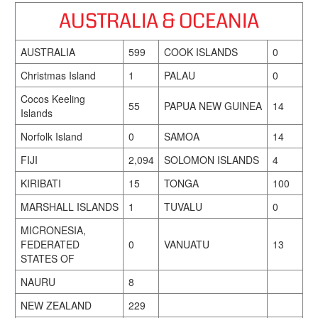
AUSTRALIA & OCEANIA
AUSTRALIA
599
COOK ISLANDS
0
Christmas Island
1
PALAU
0
Cocos Keeling
55
PAPUA NEW GUINEA
14
Islands
Norfolk Island
0
SAMOA
14
FIJI
2,094
SOLOMON ISLANDS
4
KIRIBATI
15
TONGA
100
MARSHALL ISLANDS
1
TUVALU
0
MICRONESIA,
FEDERATED
0
VANUATU
13
STATES OF
NAURU
8
NEW ZEALAND
229