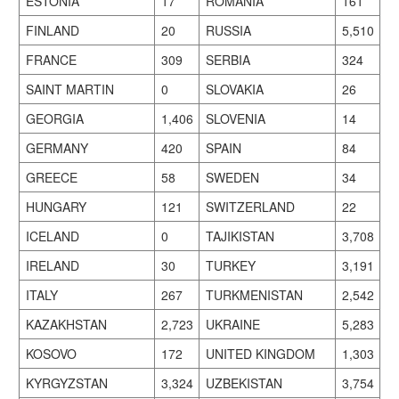
ESTONIA
17
ROMANIA
161
FINLAND
20
RUSSIA
5,510
FRANCE
309
SERBIA
324
SAINT MARTIN
0
SLOVAKIA
26
GEORGIA
1,406
SLOVENIA
14
GERMANY
420
SPAIN
84
GREECE
58
SWEDEN
34
HUNGARY
121
SWITZERLAND
22
ICELAND
0
TAJIKISTAN
3,708
IRELAND
30
TURKEY
3,191
ITALY
267
TURKMENISTAN
2,542
KAZAKHSTAN
2,723
UKRAINE
5,283
KOSOVO
172
UNITED KINGDOM
1,303
KYRGYZSTAN
3,324
UZBEKISTAN
3,754