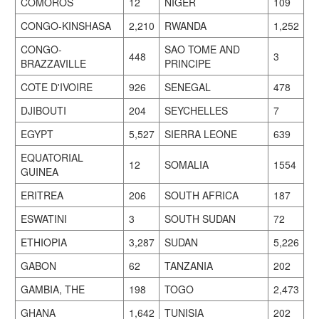
COMOROS
12
NIGER
109
CONGO-KINSHASA
2,210
RWANDA
1,252
CONGO-
SAO TOME AND
448
3
BRAZZAVILLE
PRINCIPE
COTE D'IVOIRE
926
SENEGAL
478
DJIBOUTI
204
SEYCHELLES
7
EGYPT
5,527
SIERRA LEONE
639
EQUATORIAL
12
SOMALIA
1554
GUINEA
ERITREA
206
SOUTH AFRICA
187
ESWATINI
3
SOUTH SUDAN
72
ETHIOPIA
3,287
SUDAN
5,226
GABON
62
TANZANIA
202
GAMBIA, THE
198
TOGO
2,473
GHANA
1,642
TUNISIA
202