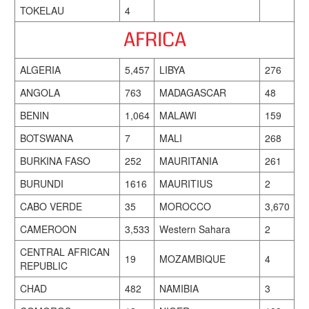
TOKELAU
4
AFRICA
ALGERIA
5,457
LIBYA
276
ANGOLA
763
MADAGASCAR
48
BENIN
1,064
MALAWI
159
BOTSWANA
7
MALI
268
BURKINA FASO
252
MAURITANIA
261
BURUNDI
1616
MAURITIUS
2
CABO VERDE
35
MOROCCO
3,670
CAMEROON
3,533
Western Sahara
2
CENTRAL AFRICAN
19
MOZAMBIQUE
4
REPUBLIC
CHAD
482
NAMIBIA
3