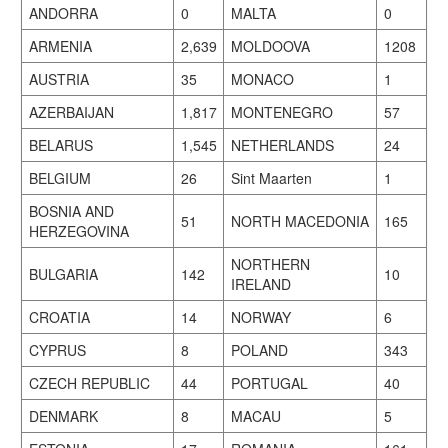
ANDORRA
0
MALTA
0
ARMENIA
2,639
MOLDOOVA
1208
AUSTRIA
35
MONACO
1
AZERBAIJAN
1,817
MONTENEGRO
57
BELARUS
1,545
NETHERLANDS
24
BELGIUM
26
Sint Maarten
1
BOSNIA AND
51
NORTH MACEDONIA
165
HERZEGOVINA
NORTHERN
BULGARIA
142
10
IRELAND
CROATIA
14
NORWAY
6
CYPRUS
8
POLAND
343
CZECH REPUBLIC
44
PORTUGAL
40
DENMARK
8
MACAU
5