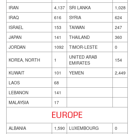
IRAN
4,137
SRI LANKA
1,028
IRAQ
616
SYRIA
624
ISRAEL
153
TAIWAN
247
JAPAN
141
THAILAND
360
JORDAN
1092
TIMOR-LESTE
0
UNITED ARAB
KOREA, NORTH
1
154
EMIRATES
KUWAIT
101
YEMEN
2,449
LAOS
68
LEBANON
141
MALAYSIA
17
EUROPE
ALBANIA
1,590
LUXEMBOURG
0