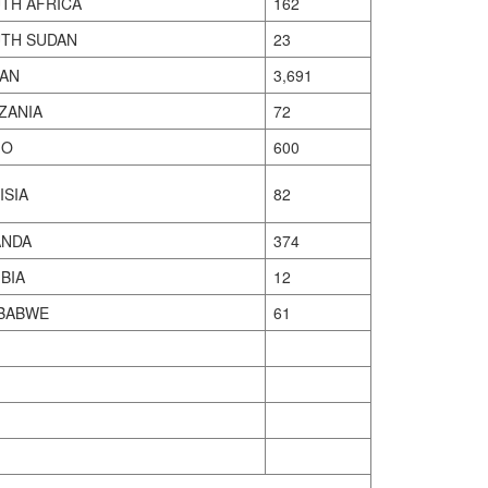
TH AFRICA
162
TH SUDAN
23
AN
3,691
ZANIA
72
GO
600
ISIA
82
NDA
374
BIA
12
BABWE
61