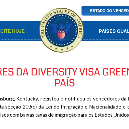
ESTADO DO VENCE
ICITE HOJE
PAÍSES QUA
ES DA DIVERSITY VISA GRE
PAÍS
burg, Kentucky, registou e notificou os vencedores da l
a secção 203(c) da Lei de Imigração e Nacionalidade e di
es com baixas taxas de imigração para os Estados Unidos