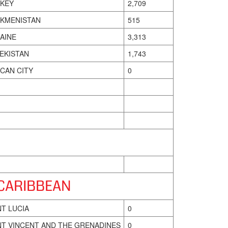
KEY
2,709
KMENISTAN
515
AINE
3,313
EKISTAN
1,743
ICAN CITY
0
 CARIBBEAN
NT LUCIA
0
NT VINCENT AND THE GRENADINES
0