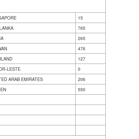
GAPORE
15
 LANKA
765
IA
265
WAN
476
ILAND
127
OR-LESTE
0
TED ARAB EMIRATES
206
EN
550