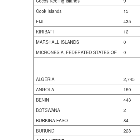
Cocos Keeling Islands
9
Cook Islands
15
FIJI
435
KIRIBATI
12
MARSHALL ISLANDS
0
MICRONESIA, FEDERATED STATES OF
0
ALGERIA
2,745
ANGOLA
150
BENIN
443
BOTSWANA
2
BURKINA FASO
84
BURUNDI
228