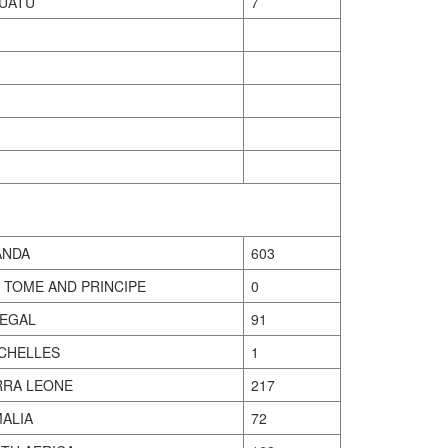
UATU
7
NDA
603
 TOME AND PRINCIPE
0
EGAL
91
CHELLES
1
RRA LEONE
217
ALIA
72