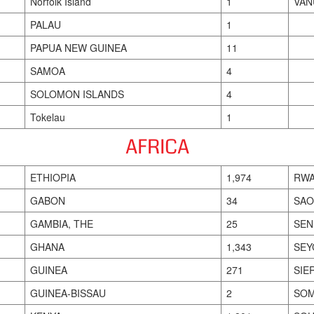
Norfolk Island
1
VAN
PALAU
1
PAPUA NEW GUINEA
11
SAMOA
4
SOLOMON ISLANDS
4
Tokelau
1
AFRICA
ETHIOPIA
1,974
RWA
GABON
34
SAO
GAMBIA, THE
25
SEN
GHANA
1,343
SEY
GUINEA
271
SIE
GUINEA-BISSAU
2
SOM