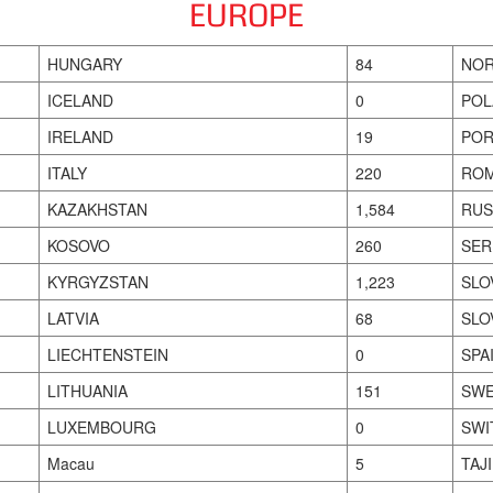
EUROPE
HUNGARY
84
NO
ICELAND
0
POL
IRELAND
19
POR
ITALY
220
ROM
KAZAKHSTAN
1,584
RUS
KOSOVO
260
SER
KYRGYZSTAN
1,223
SLO
LATVIA
68
SLO
LIECHTENSTEIN
0
SPA
LITHUANIA
151
SW
LUXEMBOURG
0
SWI
Macau
5
TAJ