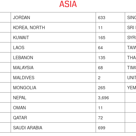
ASIA
JORDAN
633
SIN
KOREA, NORTH
11
SRI
KUWAIT
165
SYR
LAOS
64
TAI
LEBANON
135
THA
MALAYSIA
68
TIM
MALDIVES
2
UNI
MONGOLIA
265
YEM
NEPAL
3,696
OMAN
11
QATAR
72
SAUDI ARABIA
699