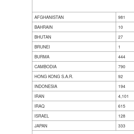
AFGHANISTAN
981
BAHRAIN
10
BHUTAN
27
BRUNEI
1
BURMA
444
CAMBODIA
790
HONG KONG S.A.R.
92
INDONESIA
194
IRAN
4,101
IRAQ
615
ISRAEL
128
JAPAN
333