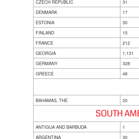
CZECH REPUBLIC
31
DENMARK
17
ESTONIA
30
FINLAND
15
FRANCE
212
GEORGIA
1,131
GERMANY
328
GREECE
48
BAHAMAS, THE
20
SOUTH AME
ANTIGUA AND BARBUDA
1
ARGENTINA
30