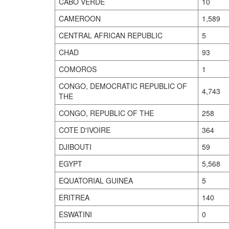
CABO VERDE
10
CAMEROON
1,589
CENTRAL AFRICAN REPUBLIC
5
CHAD
93
COMOROS
1
CONGO, DEMOCRATIC REPUBLIC OF
4,743
THE
CONGO, REPUBLIC OF THE
258
COTE D'IVOIRE
364
DJIBOUTI
59
EGYPT
5,568
EQUATORIAL GUINEA
5
ERITREA
140
ESWATINI
0