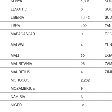
KENYA
1,801
SOU
LESOTHO
0
SOU
LIBERIA
1,142
SUD
LIBYA
102
TAN
MADAGASCAR
9
TO
MALAWI
4
TUN
MALI
30
UGA
MAURITANIA
25
ZAM
MAURITIUS
4
ZIM
MOROCCO
2,202
MOZAMBIQUE
9
NAMIBIA
6
NIGER
31