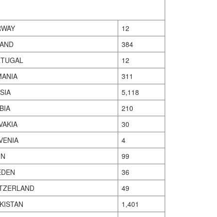
RWAY
12
AND
384
TUGAL
12
ANIA
311
SIA
5,118
BIA
210
VAKIA
30
VENIA
4
IN
99
EDEN
36
TZERLAND
49
IKISTAN
1,401