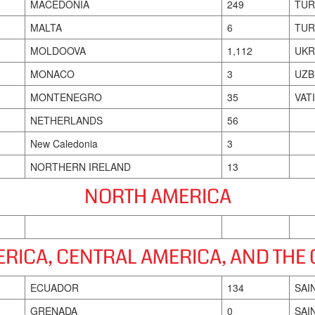
MACEDONIA
249
TUR
MALTA
6
TUR
MOLDOOVA
1,112
UKR
MONACO
3
UZB
MONTENEGRO
35
VAT
NETHERLANDS
56
New Caledonia
3
NORTHERN IRELAND
13
NORTH AMERICA
RICA, CENTRAL AMERICA, AND THE
ECUADOR
134
SAI
GRENADA
0
SAI