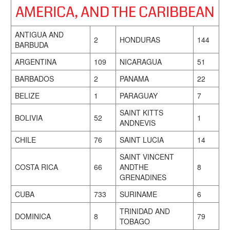
AMERICA, AND THE CARIBBEAN
ANTIGUA AND
2
HONDURAS
144
BARBUDA
ARGENTINA
109
NICARAGUA
51
BARBADOS
2
PANAMA
22
BELIZE
1
PARAGUAY
7
SAINT KITTS
BOLIVIA
52
1
ANDNEVIS
CHILE
76
SAINT LUCIA
14
SAINT VINCENT
COSTA RICA
66
ANDTHE
8
GRENADINES
CUBA
733
SURINAME
6
TRINIDAD AND
DOMINICA
8
79
TOBAGO