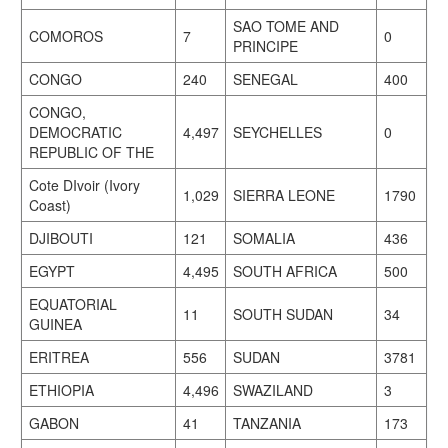
SAO TOME AND
COMOROS
7
0
PRINCIPE
CONGO
240
SENEGAL
400
CONGO,
DEMOCRATIC
4,497
SEYCHELLES
0
REPUBLIC OF THE
Cote DIvoir (Ivory
1,029
SIERRA LEONE
1790
Coast)
DJIBOUTI
121
SOMALIA
436
EGYPT
4,495
SOUTH AFRICA
500
EQUATORIAL
11
SOUTH SUDAN
34
GUINEA
ERITREA
556
SUDAN
3781
ETHIOPIA
4,496
SWAZILAND
3
GABON
41
TANZANIA
173