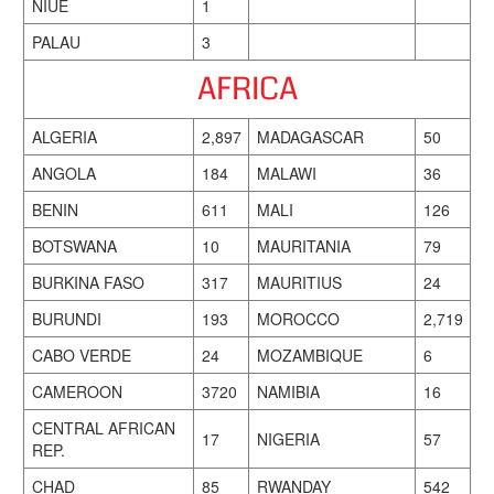
NIUE
1
PALAU
3
AFRICA
ALGERIA
2,897
MADAGASCAR
50
ANGOLA
184
MALAWI
36
BENIN
611
MALI
126
BOTSWANA
10
MAURITANIA
79
BURKINA FASO
317
MAURITIUS
24
BURUNDI
193
MOROCCO
2,719
CABO VERDE
24
MOZAMBIQUE
6
CAMEROON
3720
NAMIBIA
16
CENTRAL AFRICAN
17
NIGERIA
57
REP.
CHAD
85
RWANDAY
542