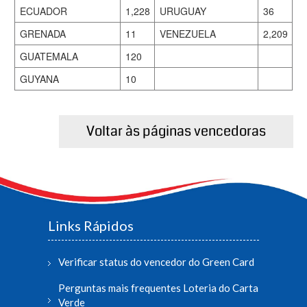
ECUADOR
1,228
URUGUAY
36
GRENADA
11
VENEZUELA
2,209
GUATEMALA
120
GUYANA
10
Voltar às páginas vencedoras
Links Rápidos
Verificar status do vencedor do Green Card
Perguntas mais frequentes Loteria do Carta
Verde