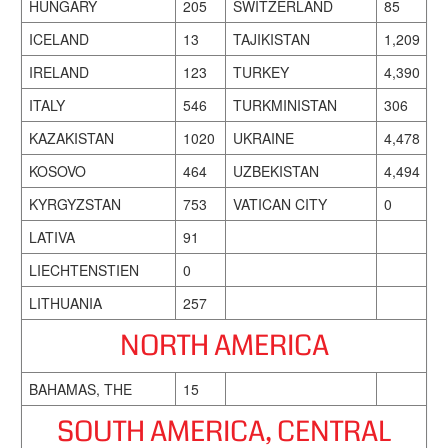
HUNGARY
205
SWITZERLAND
85
ICELAND
13
TAJIKISTAN
1,209
IRELAND
123
TURKEY
4,390
ITALY
546
TURKMINISTAN
306
KAZAKISTAN
1020
UKRAINE
4,478
KOSOVO
464
UZBEKISTAN
4,494
KYRGYZSTAN
753
VATICAN CITY
0
LATIVA
91
LIECHTENSTIEN
0
LITHUANIA
257
NORTH AMERICA
BAHAMAS, THE
15
SOUTH AMERICA, CENTRAL