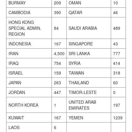
BURMAY
209
OMAN
10
CAMBODIA
390
QATAR
46
HONG KONG
SPECIAL ADMIN.
84
SAUDI ARABIA
489
REGION
INDONESIA
167
SINGAPORE
43
IRAN
4,500
SRI LANKA
777
IRAQ
754
SYRIA
414
ISRAEL
159
TAIWAN
318
JAPAN
263
THAILAND
60
JORDAN
447
TIMOR-LESTE
0
UNITED ARAB
NORTH KOREA
1
197
EMIRATES
KUWAIT
167
YEMEN
1239
LAOS
6