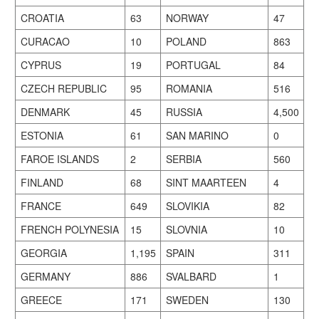
CROATIA
63
NORWAY
47
CURACAO
10
POLAND
863
CYPRUS
19
PORTUGAL
84
CZECH REPUBLIC
95
ROMANIA
516
DENMARK
45
RUSSIA
4,500
ESTONIA
61
SAN MARINO
0
FAROE ISLANDS
2
SERBIA
560
FINLAND
68
SINT MAARTEEN
4
FRANCE
649
SLOVIKIA
82
FRENCH POLYNESIA
15
SLOVNIA
10
GEORGIA
1,195
SPAIN
311
GERMANY
886
SVALBARD
1
GREECE
171
SWEDEN
130