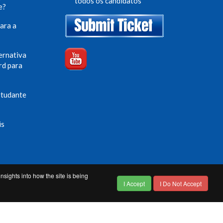
todos os candidatos
e?
ara a
ernativa
rd para
studante
is
nsights into how the site is being
I Accept
I Do Not Accept