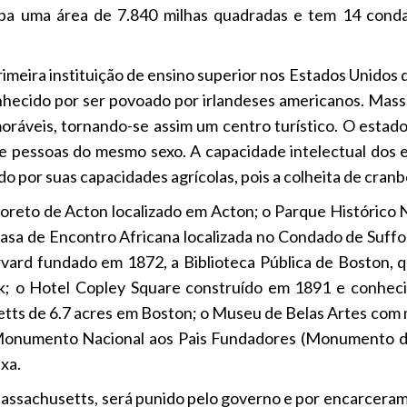
pa uma área de 7.840 milhas quadradas e tem 14 cond
rimeira instituição de ensino superior nos Estados Unidos 
ecido por ser povoado por irlandeses americanos. Mass
ráveis, tornando-se assim um centro turístico. O estad
tre pessoas do mesmo sexo. A capacidade intelectual dos 
por suas capacidades agrícolas, pois a colheita de cranbe
reto de Acton localizado em Acton; o Parque Histórico N
asa de Encontro Africana localizada no Condado de Suff
ard fundado em 1872, a Biblioteca Pública de Boston, qu
k; o Hotel Copley Square construído em 1891 e conheci
ts de 6.7 acres em Boston; o Museu de Belas Artes com m
 Monumento Nacional aos Pais Fundadores (Monumento 
xa.
assachusetts, será punido pelo governo e por encarcerame