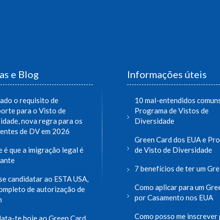
as e Blog
Informações úteis
zado o requisito de
10 mal-entendidos comuns
orte para o Visto de
Programa de Vistos de
idade, nova regra para os
Diversidade
rentes de DV em 2026
Green Card dos EUA e Pr
 é que a imigração legal é
de Visto de Diversidade
ante
7 benefícios de ter um Gr
e candidatar ao ESTA USA,
Como aplicar para um Gre
ompleto de autorização de
por Casamento nos EUA
m
Como posso me inscrever 
ata-te hoje ao Green Card