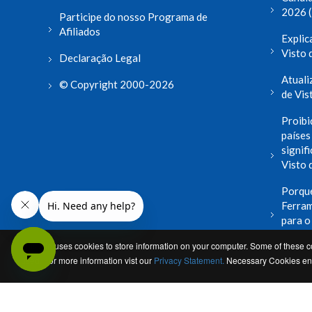
2026 
Participe do nosso Programa de
Afiliados
Explic
Visto
Declaração Legal
Atuali
© Copyright 2000-2026
de Vis
Proibi
países
signif
Visto 
Porqu
Ferram
para 
This site uses cookies to store information on your computer. Some of these co
leia ma
used. For more information vist our
Privacy Statement.
Necessary Cookies enab