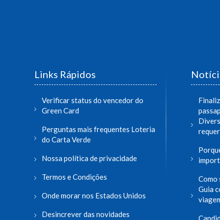
Links Rápidos
Notíci
Verificar status do vencedor do
Finali
Green Card
passap
Divers
Perguntas mais frequentes Loteria
reque
do Carta Verde
Porque
Nossa política de privacidade
import
Termos e Condições
Como s
Guia c
Onde morar nos Estados Unidos
viage
Desincrever das novidades
Candid