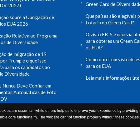
Green Card de Diversidad
(DV-2027)
Que países são elegíveis p
ação sobre a Obrigação de
Lotaria do Green Card?
 dos EUA 2026
O visto EB-5 é uma via alt
zação Relativa ao Programa
para obteres um Green Ca
tos de Diversidade
os EUA?
ção de imigração de 19
Como obter um visto de e
 por Trump e o que isso
para os EUA
ica para os candidatos ao
de Diversidade
Leia mais informações úte
e Nunca Deve Confiar em
entas Automáticas de Foto
o DV
okies are essential, while others help us to improve your experience by providing i
is notícias e blog
le core functionality. The website cannot function properly without these cookies.
Você pode entrar no Programa de Vistos de Diversidade dos EUA