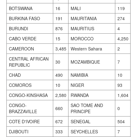
BOTSWANA
16
MALI
119
BURKINA FASO
191
MAURITANIA
274
BURUNDI
876
MAURITIUS
4
CABO VERDE
15
MOROCCO
4,250
CAMEROON
3,485
Western Sahara
2
CENTRAL AFRICAN
30
MOZAMBIQUE
7
REPUBLIC
CHAD
490
NAMIBIA
10
COMOROS
10
NIGER
93
CONGO-KINSHASA
2,580
RWANDA
1,604
CONGO-
SAO TOME AND
660
0
BRAZZAVILLE
PRINCIPE
COTE D'IVOIRE
672
SENEGAL
504
DJIBOUTI
333
SEYCHELLES
7