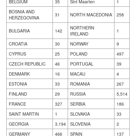
BELGIUM
35
Sint Maarten
1
BOSNIA AND
31
NORTH MACEDONIA
258
HERZEGOVINA
NORTHERN
BULGARIA
142
1
IRELAND
CROATIA
30
NORWAY
9
CYPRUS
25
POLAND
497
CZECH REPUBLIC
46
PORTUGAL
39
DENMARK
16
MACAU
4
ESTONIA
33
ROMANIA
267
FINLAND
29
RUSSIA
5,514
FRANCE
327
SERBIA
186
SAINT MARTIN
1
SLOVAKIA
33
GEORGIA
3,194
SLOVENIA
2
GERMANY
466
SPAIN
137