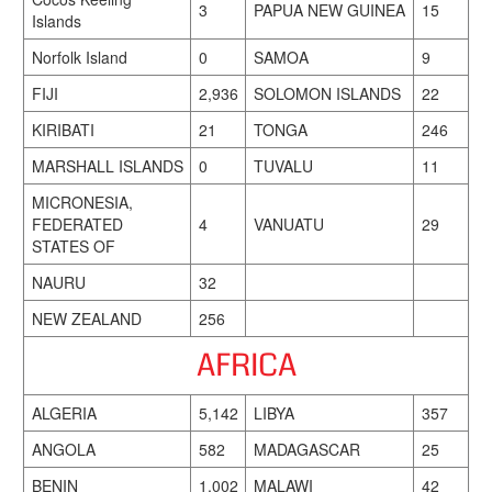
3
PAPUA NEW GUINEA
15
Islands
Norfolk Island
0
SAMOA
9
FIJI
2,936
SOLOMON ISLANDS
22
KIRIBATI
21
TONGA
246
MARSHALL ISLANDS
0
TUVALU
11
MICRONESIA,
FEDERATED
4
VANUATU
29
STATES OF
NAURU
32
NEW ZEALAND
256
AFRICA
ALGERIA
5,142
LIBYA
357
ANGOLA
582
MADAGASCAR
25
BENIN
1,002
MALAWI
42