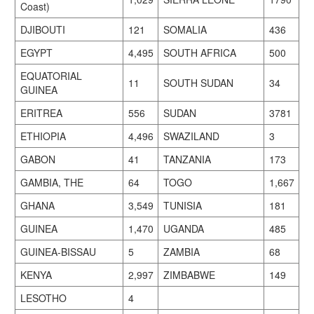
Coast)
DJIBOUTI
121
SOMALIA
436
EGYPT
4,495
SOUTH AFRICA
500
EQUATORIAL
11
SOUTH SUDAN
34
GUINEA
ERITREA
556
SUDAN
3781
ETHIOPIA
4,496
SWAZILAND
3
GABON
41
TANZANIA
173
GAMBIA, THE
64
TOGO
1,667
GHANA
3,549
TUNISIA
181
GUINEA
1,470
UGANDA
485
GUINEA-BISSAU
5
ZAMBIA
68
KENYA
2,997
ZIMBABWE
149
LESOTHO
4