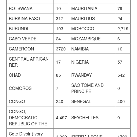
BOTSWANA
10
MAURITANIA
79
BURKINA FASO
317
MAURITIUS
24
BURUNDI
193
MOROCCO
2,719
CABO VERDE
24
MOZAMBIQUE
6
CAMEROON
3720
NAMIBIA
16
CENTRAL AFRICAN
17
NIGERIA
57
REP.
CHAD
85
RWANDAY
542
SAO TOME AND
COMOROS
7
0
PRINCIPE
CONGO
240
SENEGAL
400
CONGO,
DEMOCRATIC
4,497
SEYCHELLES
0
REPUBLIC OF THE
Cote DIvoir (Ivory
1,029
SIERRA LEONE
1790