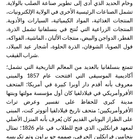
وخام الحديد الذي أدى إلى تطوير صناعة الصلب بالولاية.
تشمل الصناعات الرئيسية الأخرى في الولاية الإلكترونيات،
المنتجات الغذائية، المواد الكيميائية، السيارات والأدوية.
المنتجات الزراعية التي تُنتج في بنسلفانيا تشمل الذرة،
الفطر، الدواجن والبيض، منتجات الألبان ، الماشية، الفواكه،
فول الصويا، الشوفان، الذرة الحلوة، أشجار عيد الميلاد،
شراب القيقب.
تتمتع بنسلفانيا بالعديد من المعالم التاريخية التي تشمل؛
أكاديمية الموسيقى التي افتتحت عام 1857 والمبنى
معروف بأنه أقدم دار أوبرا كبيرة في أمريكا؛ المتحف
الأفروأمريكي في فيلادلفيا كان أول مؤسسة مولتها وبنتها
مدينة كبرى للحفاظ على تفسير وعرض تراث
الأفروأمريكيين؛ متحف تاريخ فيلادلفيا أتووتر كنت، المبنى
على الطراز اليوناني القديم كان يُعرف بأنه المنزل الأصلي
لمعهد فرانكلين، الذي فتح للطلاب في عام 1826؛ تمثال
بنجامين فرانكلين الحرفي، صممه جو براون وتم تكريسه