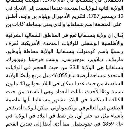
الولاية الثانية للولايات المتحدة عندما انضمت إلى الاتحاد في
12 ديسمبر 1787. لتكريم الأدميرال ويليام بن وابنه، أُطلق
على المنطقة اسم بنسلفانيا والذي يعني ببساطة 'غابات بن
يُقال إن ولاية بنسلفانيا تقع في المناطق الشمالية الشرقية
والأطلسية الوسطى للولايات المتحدة الأمريكية. تُعرف
رسميًا باسم كومنولث بنسلفانيا. الولاية محاطة بأوهايو،
ماريلاند، ديلاوير، نيوجيرسي، وست فرجينيا ونيويورك.
بنسلفانيا هي الولاية الـ33 من حيث الحجم في الولايات
المتحدة بمساحة أرضية تبلغ 46,055 ميل مربع وأيضًا الولاية
السادسة من حيث عدد السكان في البلاد بحوالي 13 مليون
نسمة وفقًا لأحدث بيانات التعداد وهي التاسعة من حيث
الكثافة السكانية في البلاد. تشتهر بنسلفانيا بأنها عاصمة
الطقس في العالم في بونكسوتاوني. يمكن للولاية أن تفخر
بأشياء مثل تم حفر أول بئر نفط في البلاد في الولاية في
عام 1859 في تيتوسفيل. مما أدى أيضًا إلى تعدين الفحم