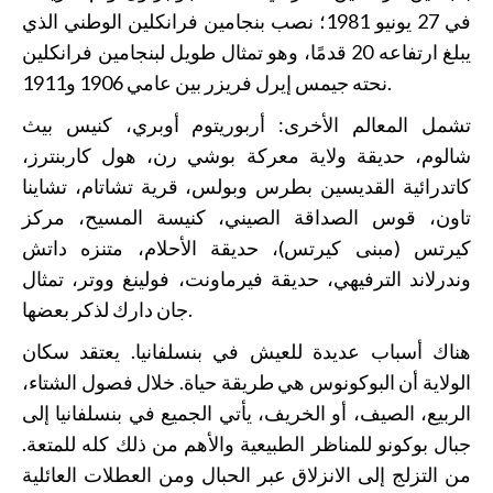
في 27 يونيو 1981؛ نصب بنجامين فرانكلين الوطني الذي
يبلغ ارتفاعه 20 قدمًا، وهو تمثال طويل لبنجامين فرانكلين
نحته جيمس إيرل فريزر بين عامي 1906 و1911.
تشمل المعالم الأخرى: أربوريتوم أوبري، كنيس بيث
شالوم، حديقة ولاية معركة بوشي رن، هول كاربنترز،
كاتدرائية القديسين بطرس وبولس، قرية تشاتام، تشاينا
تاون، قوس الصداقة الصيني، كنيسة المسيح، مركز
كيرتس (مبنى كيرتس)، حديقة الأحلام، متنزه داتش
وندرلاند الترفيهي، حديقة فيرماونت، فولينغ ووتر، تمثال
جان دارك لذكر بعضها.
هناك أسباب عديدة للعيش في بنسلفانيا. يعتقد سكان
الولاية أن البوكونوس هي طريقة حياة. خلال فصول الشتاء،
الربيع، الصيف، أو الخريف، يأتي الجميع في بنسلفانيا إلى
جبال بوكونو للمناظر الطبيعية والأهم من ذلك كله للمتعة.
من التزلج إلى الانزلاق عبر الحبال ومن العطلات العائلية