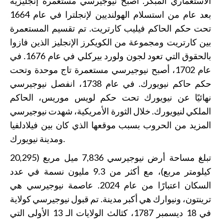
الاستعماري المبكر. أصبح نيوجيرسي مستعمرة إنجليزية
بعد عام من استسلام الهولنديين لإنجلترا في عام 1664
تحت حكم الحاكم فيليب كارتريت. تم تقسيم المستعمرة
بين كارتريت ومجموعة من الكويكرز الإنجليز الذين فازوا
بالحقوق التي تعود لجون ولورد بيركلي في عام 1676. في
عام 1702، أصبح نيوجيرسي مستعمرة تاج موحدة وتحت
حكم حاكم نيويورك. في عام 1738، انفصل نيوجيرسي
نهائيًا عن نيويورك تحت حكم لويس موريس، الحاكم
الملكي لنيويورك. خلال الثورة الأمريكية، شهدت نيوجيرسي
المزيد من الحروب بسبب موقعها الذي كان بين فيلادلفيا
ومدينة نيويورك.
تبلغ مساحة أرض نيوجيرسي 7,836 ميل مربع (20,295
كيلومتر مربع)، مع أكثر من 9.3 مليون نسمة في عدد
السكان اعتبارًا من عام 2024. عاصمة نيوجيرسي هي
ترينتون، ونيوارك هي أكبر مدينة. تم قبول نيوجيرسي كولاية
في 18 ديسمبر 1787، كثالث الولايات الـ 13 الأولى التي