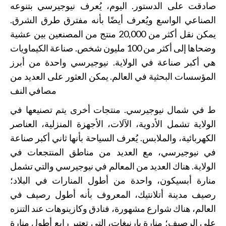
صادقت على الدستور. اليوم، يُعرف نيوجيرسي بتنوعه
الصناعي الواسع ويُعرف أيضًا بأنه مفترق طرق الشرق.
يمكن نقل أكثر من 20,000 منتج من المصنعين بين عشية
وضحاها إلى أكثر من 100 مليون شخص. صناعة الكيماويات
هي أكبر صناعة في الولاية. نيوجيرسي واحدة من أبرز
المؤسسات البحثية في العالم. يمكن العثور على العديد من
مصافي النف
ط في شمال نيوجيرسي. منتجات أخرى يتم تصنيعها في
الولاية تشمل الأدوية، الآلات، الأجهزة المنزلية، العناصر
الكهربائية، والملابس. يُعرف السياحة بأنها ثاني أكبر صناعة
في نيوجيرسي، مع العديد من مناطق المنتجعات في
الولاية. هناك العديد من المعالم في نيوجيرسي والتي تشمل
منارة أبسيكون، واحدة من أطول المنارات في البلاد؛
رصيف مدينة أتلانتيك، المعروف بأنه أطول رصيف في
العالم، هناك شوارع مشهورة، فنادق وكازينوهات عند التنزه
على الرصيف؛ منارة بارنيغات، التي تعتبر رابع أطول منارة