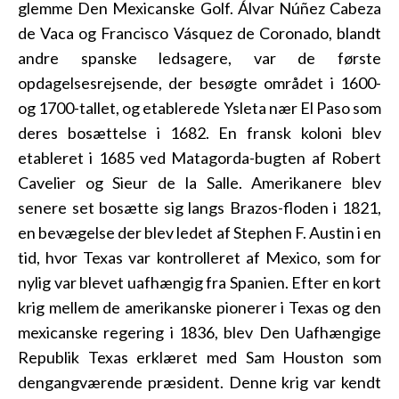
glemme Den Mexicanske Golf. Álvar Núñez Cabeza
de Vaca og Francisco Vásquez de Coronado, blandt
andre spanske ledsagere, var de første
opdagelsesrejsende, der besøgte området i 1600-
og 1700-tallet, og etablerede Ysleta nær El Paso som
deres bosættelse i 1682. En fransk koloni blev
etableret i 1685 ved Matagorda-bugten af Robert
Cavelier og Sieur de la Salle. Amerikanere blev
senere set bosætte sig langs Brazos-floden i 1821,
en bevægelse der blev ledet af Stephen F. Austin i en
tid, hvor Texas var kontrolleret af Mexico, som for
nylig var blevet uafhængig fra Spanien. Efter en kort
krig mellem de amerikanske pionerer i Texas og den
mexicanske regering i 1836, blev Den Uafhængige
Republik Texas erklæret med Sam Houston som
dengangværende præsident. Denne krig var kendt