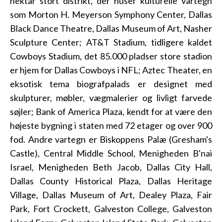
hektar stort distrikt, der huser kulturelle vartegn
som Morton H. Meyerson Symphony Center, Dallas
Black Dance Theatre, Dallas Museum of Art, Nasher
Sculpture Center; AT&T Stadium, tidligere kaldet
Cowboys Stadium, det 85.000 pladser store stadion
er hjem for Dallas Cowboys i NFL; Aztec Theater, en
eksotisk tema biografpalads er designet med
skulpturer, møbler, vægmalerier og livligt farvede
søjler; Bank of America Plaza, kendt for at være den
højeste bygning i staten med 72 etager og over 900
fod. Andre vartegn er Biskoppens Palæ (Gresham's
Castle), Central Middle School, Menigheden B'nai
Israel, Menigheden Beth Jacob, Dallas City Hall,
Dallas County Historical Plaza, Dallas Heritage
Village, Dallas Museum of Art, Dealey Plaza, Fair
Park, Fort Crockett, Galveston College, Galveston