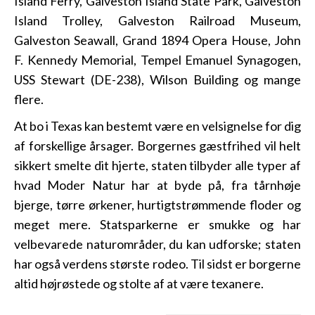
Island Ferry, Galveston Island State Park, Galveston
Island Trolley, Galveston Railroad Museum,
Galveston Seawall, Grand 1894 Opera House, John
F. Kennedy Memorial, Tempel Emanuel Synagogen,
USS Stewart (DE-238), Wilson Building og mange
flere.
At bo i Texas kan bestemt være en velsignelse for dig
af forskellige årsager. Borgernes gæstfrihed vil helt
sikkert smelte dit hjerte, staten tilbyder alle typer af
hvad Moder Natur har at byde på, fra tårnhøje
bjerge, tørre ørkener, hurtigtstrømmende floder og
meget mere. Statsparkerne er smukke og har
velbevarede naturområder, du kan udforske; staten
har også verdens største rodeo. Til sidst er borgerne
altid højrøstede og stolte af at være texanere.