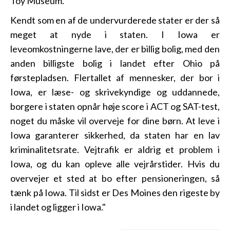
Toy Museum.
Kendt som en af de undervurderede stater er der så
meget at nyde i staten. I Iowa er
leveomkostningerne lave, der er billig bolig, med den
anden billigste bolig i landet efter Ohio på
førstepladsen. Flertallet af mennesker, der bor i
Iowa, er læse- og skrivekyndige og uddannede,
borgere i staten opnår høje score i ACT og SAT-test,
noget du måske vil overveje for dine børn. At leve i
Iowa garanterer sikkerhed, da staten har en lav
kriminalitetsrate. Vejtrafik er aldrig et problem i
Iowa, og du kan opleve alle vejrårstider. Hvis du
overvejer et sted at bo efter pensioneringen, så
tænk på Iowa. Til sidst er Des Moines den rigeste by
i landet og ligger i Iowa."