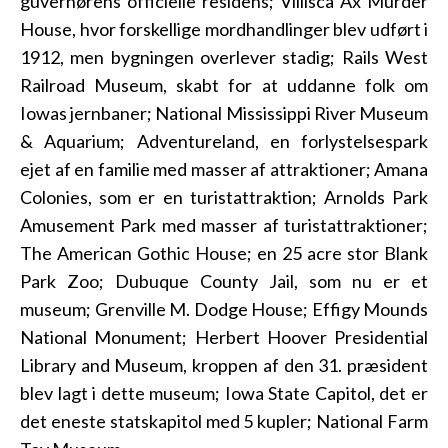
guvernørens officielle residens; Villisca Ax Murder
House, hvor forskellige mordhandlinger blev udført i
1912, men bygningen overlever stadig; Rails West
Railroad Museum, skabt for at uddanne folk om
Iowas jernbaner; National Mississippi River Museum
& Aquarium; Adventureland, en forlystelsespark
ejet af en familie med masser af attraktioner; Amana
Colonies, som er en turistattraktion; Arnolds Park
Amusement Park med masser af turistattraktioner;
The American Gothic House; en 25 acre stor Blank
Park Zoo; Dubuque County Jail, som nu er et
museum; Grenville M. Dodge House; Effigy Mounds
National Monument; Herbert Hoover Presidential
Library and Museum, kroppen af den 31. præsident
blev lagt i dette museum; Iowa State Capitol, det er
det eneste statskapitol med 5 kupler; National Farm