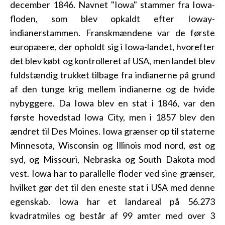
december 1846. Navnet "Iowa" stammer fra Iowa-
floden, som blev opkaldt efter Ioway-
indianerstammen. Franskmændene var de første
europæere, der opholdt sig i Iowa-landet, hvorefter
det blev købt og kontrolleret af USA, men landet blev
fuldstændig trukket tilbage fra indianerne på grund
af den tunge krig mellem indianerne og de hvide
nybyggere. Da Iowa blev en stat i 1846, var den
første hovedstad Iowa City, men i 1857 blev den
ændret til Des Moines. Iowa grænser op til staterne
Minnesota, Wisconsin og Illinois mod nord, øst og
syd, og Missouri, Nebraska og South Dakota mod
vest. Iowa har to parallelle floder ved sine grænser,
hvilket gør det til den eneste stat i USA med denne
egenskab. Iowa har et landareal på 56.273
kvadratmiles og består af 99 amter med over 3