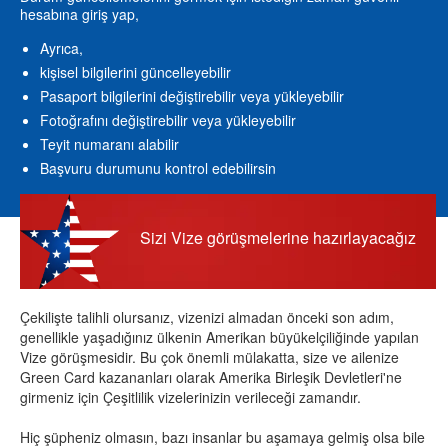
hesabına giriş yap,
Ayrıca,
kişisel bilgilerini güncelleyebilir
Pasaport bilgilerini değiştirebilir veya yükleyebilir
Fotoğrafını değiştirebilir veya yükleyebilir
Teyit numaranı alabilir
Başvuru durumunu kontrol edebilirsin
Sizi Vize görüşmelerine hazırlayacağız
Çekilişte talihli olursanız, vizenizi almadan önceki son adım,
genellikle yaşadığınız ülkenin Amerikan büyükelçiliğinde yapılan
Vize görüşmesidir. Bu çok önemli mülakatta, size ve ailenize
Green Card kazananları olarak Amerika Birleşik Devletleri'ne
girmeniz için Çeşitlilik vizelerinizin verileceği zamandır.
Hiç şüpheniz olmasın, bazı insanlar bu aşamaya gelmiş olsa bile