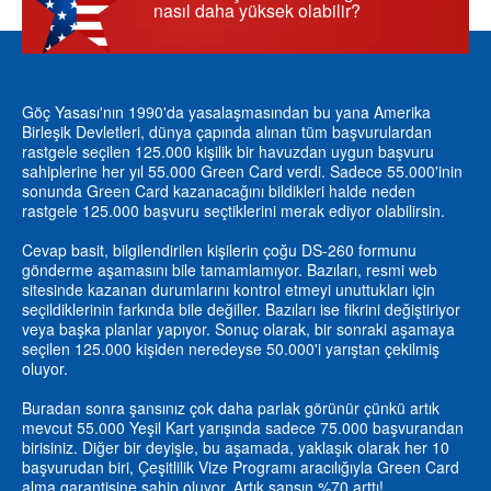
nasıl daha yüksek olabilir?
Göç Yasası'nın 1990'da yasalaşmasından bu yana Amerika
Birleşik Devletleri, dünya çapında alınan tüm başvurulardan
rastgele seçilen 125.000 kişilik bir havuzdan uygun başvuru
sahiplerine her yıl 55.000 Green Card verdi. Sadece 55.000'inin
sonunda Green Card kazanacağını bildikleri halde neden
rastgele 125.000 başvuru seçtiklerini merak ediyor olabilirsin.
Cevap basit, bilgilendirilen kişilerin çoğu DS-260 formunu
gönderme aşamasını bile tamamlamıyor. Bazıları, resmi web
sitesinde kazanan durumlarını kontrol etmeyi unuttukları için
seçildiklerinin farkında bile değiller. Bazıları ise fikrini değiştiriyor
veya başka planlar yapıyor. Sonuç olarak, bir sonraki aşamaya
seçilen 125.000 kişiden neredeyse 50.000'i yarıştan çekilmiş
oluyor.
Buradan sonra şansınız çok daha parlak görünür çünkü artık
mevcut 55.000 Yeşil Kart yarışında sadece 75.000 başvurandan
birisiniz. Diğer bir deyişle, bu aşamada, yaklaşık olarak her 10
başvurudan biri, Çeşitlilik Vize Programı aracılığıyla Green Card
alma garantisine sahip oluyor. Artık şansın %70 arttı!