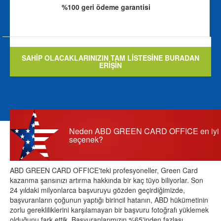
%100 geri ödeme garantisi
SAHİP OLACAKLARINIZIN TAM LİSTESİNE BURADAN
ERİŞİN
Neden ABD GREEN CARD OFFICE en iyi
seçenek?
ABD GREEN CARD OFFICE'teki profesyoneller, Green Card
kazanma şansınızı artırma hakkında bir kaç tüyo biliyorlar. Son
24 yıldaki milyonlarca başvuruyu gözden geçirdiğimizde,
başvuranların çoğunun yaptığı birincil hatanın, ABD hükümetinin
zorlu gerekliliklerini karşılamayan bir başvuru fotoğrafı yüklemek
olduğunu fark ettik. Başvuranlarımızın %65'inden fazlası,