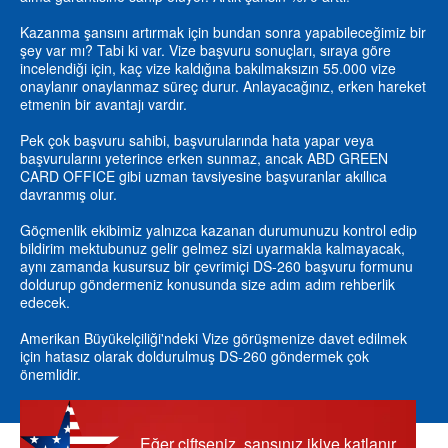
Kazanma şansını artırmak için bundan sonra yapabileceğimiz bir
şey var mı? Tabi ki var. Vize başvuru sonuçları, sıraya göre
incelendiği için, kaç vize kaldığına bakılmaksızın 55.000 vize
onaylanır onaylanmaz süreç durur. Anlayacağınız, erken hareket
etmenin bir avantajı vardır.
Pek çok başvuru sahibi, başvurularında hata yapar veya
başvurularını yeterince erken sunmaz, ancak ABD GREEN
CARD OFFICE gibi uzman tavsiyesine başvuranlar akıllıca
davranmış olur.
Göçmenlik ekibimiz yalnızca kazanan durumunuzu kontrol edip
bildirim mektubunuz gelir gelmez sizi uyarmakla kalmayacak,
aynı zamanda kusursuz bir çevrimiçi DS-260 başvuru formunu
doldurup göndermeniz konusunda size adım adım rehberlik
edecek.
Amerikan Büyükelçiliği'ndeki Vize görüşmenize davet edilmek
için hatasız olarak doldurulmuş DS-260 göndermek çok
önemlidir.
Eğer çiftseniz, şansınız ikiye katlanır