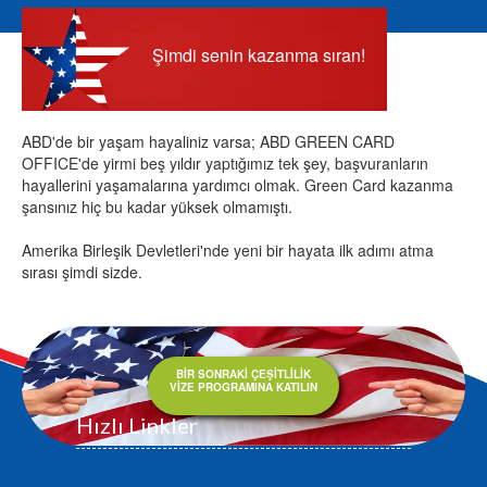
Şimdi senin kazanma sıran!
ABD'de bir yaşam hayaliniz varsa; ABD GREEN CARD
OFFICE'de yirmi beş yıldır yaptığımız tek şey, başvuranların
hayallerini yaşamalarına yardımcı olmak. Green Card kazanma
şansınız hiç bu kadar yüksek olmamıştı.
Amerika Birleşik Devletleri'nde yeni bir hayata ilk adımı atma
sırası şimdi sizde.
BİR SONRAKİ ÇEŞİTLİLİK
VİZE PROGRAMINA KATILIN
Hızlı Linkler