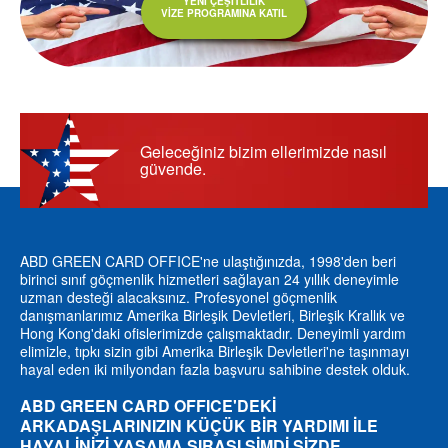
YENİ ÇEŞİTLİLİK
VİZE PROGRAMINA KATIL
Geleceğiniz bizim ellerimizde nasıl
güvende.
ABD GREEN CARD OFFICE'ne ulaştığınızda, 1998'den beri
birinci sınıf göçmenlik hizmetleri sağlayan 24 yıllık deneyimle
uzman desteği alacaksınız. Profesyonel göçmenlik
danışmanlarımız Amerika Birleşik Devletleri, Birleşik Krallık ve
Hong Kong'daki ofislerimizde çalışmaktadır. Deneyimli yardım
elimizle, tıpkı sizin gibi Amerika Birleşik Devletleri'ne taşınmayı
hayal eden iki milyondan fazla başvuru sahibine destek olduk.
ABD GREEN CARD OFFICE'DEKI
ARKADAŞLARINIZIN KÜÇÜK BİR YARDIMI İLE
HAYALİNİZİ YAŞAMA SIRASI ŞİMDİ SİZDE