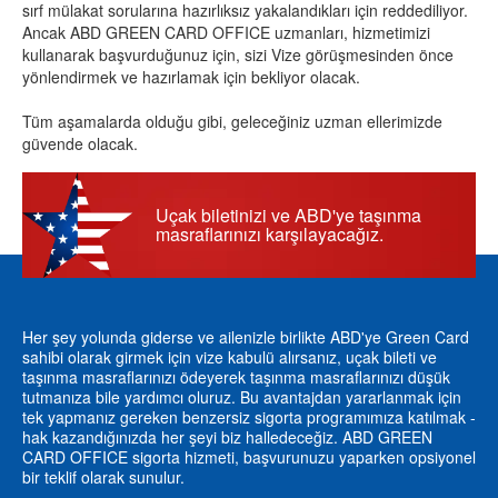
sırf mülakat sorularına hazırlıksız yakalandıkları için reddediliyor.
Ancak ABD GREEN CARD OFFICE uzmanları, hizmetimizi
kullanarak başvurduğunuz için, sizi Vize görüşmesinden önce
yönlendirmek ve hazırlamak için bekliyor olacak.
Tüm aşamalarda olduğu gibi, geleceğiniz uzman ellerimizde
güvende olacak.
Uçak biletinizi ve ABD'ye taşınma
masraflarınızı karşılayacağız.
Her şey yolunda giderse ve ailenizle birlikte ABD'ye Green Card
sahibi olarak girmek için vize kabulü alırsanız, uçak bileti ve
taşınma masraflarınızı ödeyerek taşınma masraflarınızı düşük
tutmanıza bile yardımcı oluruz. Bu avantajdan yararlanmak için
tek yapmanız gereken benzersiz sigorta programımıza katılmak -
hak kazandığınızda her şeyi biz halledeceğiz. ABD GREEN
CARD OFFICE sigorta hizmeti, başvurunuzu yaparken opsiyonel
bir teklif olarak sunulur.