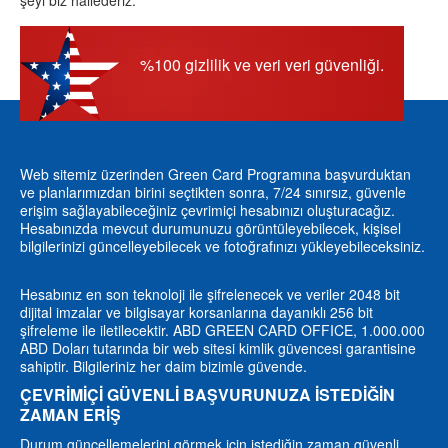
şeyi biz hallederiz.
%100 gizlilik ve veri veri güvenliği.
Web sitemiz üzerinden Green Card Programına başvurduktan
ve planlarımızdan birini seçtikten sonra, 7/24 sınırsız, güvenle
erişim sağlayabileceğiniz çevrimiçi hesabınızı oluşturacağız.
Hesabınızda mevcut durumunuzu görüntüleyebilecek, kişisel
bilgilerinizi güncelleyebilecek ve fotoğrafınızı yükleyebileceksiniz.
Hesabınız en son teknoloji ile şifrelenecek ve veriler 2048 bit
dijital imzalar ve bilgisayar korsanlarına dayanıklı 256 bit
şifreleme ile iletilecektir. ABD GREEN CARD OFFICE, 1.000.000
ABD Doları tutarında bir web sitesi kimlik güvencesi garantisine
sahiptir. Bilgileriniz her daim bizimle güvende.
ÇEVRİMİÇİ GÜVENLİ BAŞVURUNUZA İSTEDİĞİN
ZAMAN ERİŞ
Durum güncellemelerini görmek için istediğin zaman güvenli