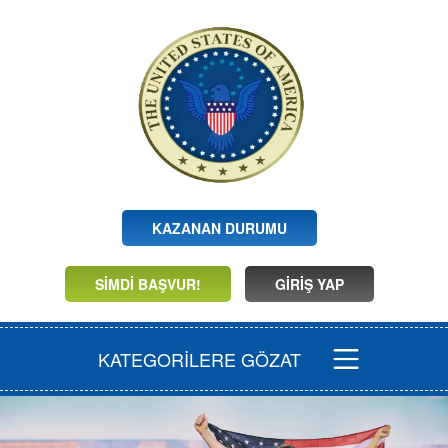
KAZANAN DURUMU
SIMDI BAŞVUR!
GİRİŞ YAP
KATEGORİLERE GÖZAT