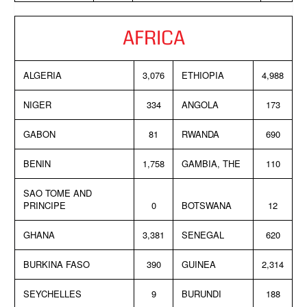
AFRICA
ALGERIA
3,076
ETHIOPIA
4,988
NIGER
334
ANGOLA
173
GABON
81
RWANDA
690
BENIN
1,758
GAMBIA, THE
110
SAO TOME AND
PRINCIPE
0
BOTSWANA
12
GHANA
3,381
SENEGAL
620
BURKINA FASO
390
GUINEA
2,314
SEYCHELLES
9
BURUNDI
188