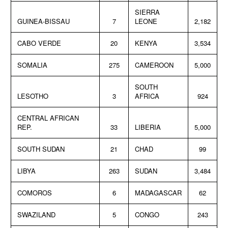
SIERRA
GUINEA-BISSAU
7
LEONE
2,182
CABO VERDE
20
KENYA
3,534
SOMALIA
275
CAMEROON
5,000
SOUTH
LESOTHO
3
AFRICA
924
CENTRAL AFRICAN
REP.
33
LIBERIA
5,000
SOUTH SUDAN
21
CHAD
99
LIBYA
263
SUDAN
3,484
COMOROS
6
MADAGASCAR
62
SWAZILAND
5
CONGO
243