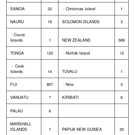
SAMOA
32
- Christmas Island
1
NAURU
19
SOLOMON ISLANDS
3
- Cocos
Islands
1
NEW ZEALAND
589
TONGA
123
- Norfolk Island
12
- Cook
Islands
14
TUVALU
1
FIJI
857
- Nine
3
VANUATU
7
KIRIBATI
6
PALAU
6
MARSHALL
ISLANDS
1
PAPUA NEW GUINEA
20