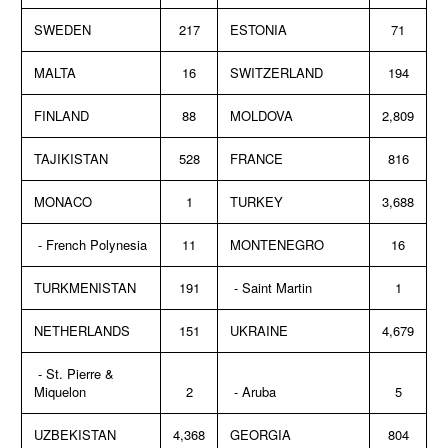
SWEDEN
217
ESTONIA
71
MALTA
16
SWITZERLAND
194
FINLAND
88
MOLDOVA
2,809
TAJIKISTAN
528
FRANCE
816
MONACO
1
TURKEY
3,688
- French Polynesia
11
MONTENEGRO
16
TURKMENISTAN
191
- Saint Martin
1
NETHERLANDS
151
UKRAINE
4,679
- St. Pierre &
Miquelon
2
- Aruba
5
UZBEKISTAN
4,368
GEORGIA
804