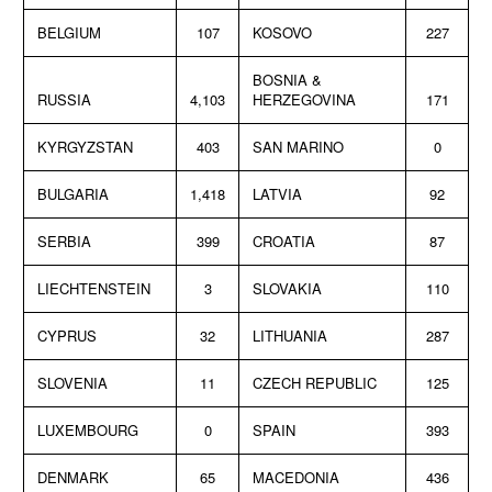
BELGIUM
107
KOSOVO
227
BOSNIA &
RUSSIA
4,103
HERZEGOVINA
171
KYRGYZSTAN
403
SAN MARINO
0
BULGARIA
1,418
LATVIA
92
SERBIA
399
CROATIA
87
LIECHTENSTEIN
3
SLOVAKIA
110
CYPRUS
32
LITHUANIA
287
SLOVENIA
11
CZECH REPUBLIC
125
LUXEMBOURG
0
SPAIN
393
DENMARK
65
MACEDONIA
436