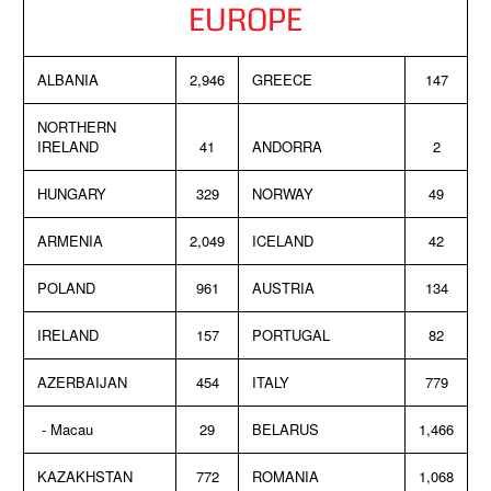
EUROPE
ALBANIA
2,946
GREECE
147
NORTHERN
IRELAND
41
ANDORRA
2
HUNGARY
329
NORWAY
49
ARMENIA
2,049
ICELAND
42
POLAND
961
AUSTRIA
134
IRELAND
157
PORTUGAL
82
AZERBAIJAN
454
ITALY
779
- Macau
29
BELARUS
1,466
KAZAKHSTAN
772
ROMANIA
1,068