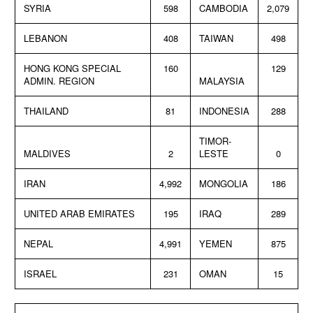
SYRIA
598
CAMBODIA
2,079
LEBANON
408
TAIWAN
498
HONG KONG SPECIAL
160
129
ADMIN. REGION
MALAYSIA
THAILAND
81
INDONESIA
288
TIMOR-
MALDIVES
2
LESTE
0
IRAN
4,992
MONGOLIA
186
UNITED ARAB EMIRATES
195
IRAQ
289
NEPAL
4,991
YEMEN
875
ISRAEL
231
OMAN
15