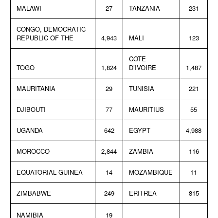
MALAWI
27
TANZANIA
231
CONGO, DEMOCRATIC
REPUBLIC OF THE
4,943
MALI
123
COTE
TOGO
1,824
D’IVOIRE
1,487
MAURITANIA
29
TUNISIA
221
DJIBOUTI
77
MAURITIUS
55
UGANDA
642
EGYPT
4,988
MOROCCO
2,844
ZAMBIA
116
EQUATORIAL GUINEA
14
MOZAMBIQUE
11
ZIMBABWE
249
ERITREA
815
NAMIBIA
19