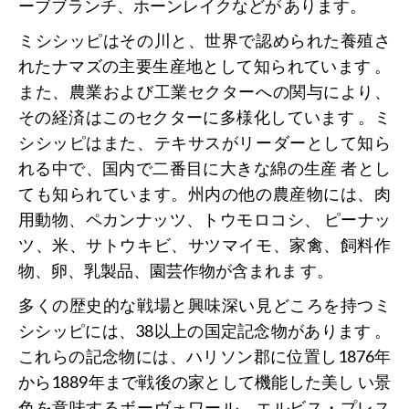
ーブブランチ、ホーンレイクなどが あります。
ミシシッピはその川と、世界で認められた養殖さ
れたナマズの主要生産地として知られています 。
また、農業および工業セクターへの関与により、
その経済はこのセクターに多様化しています 。ミ
シシッピはまた、テキサスがリーダーとして知ら
れる中で、国内で二番目に大きな綿の生産 者とし
ても知られています。州内の他の農産物には、肉
用動物、ペカンナッツ、トウモロコシ、 ピーナッ
ツ、米、サトウキビ、サツマイモ、家禽、飼料作
物、卵、乳製品、園芸作物が含まれま す。
多くの歴史的な戦場と興味深い見どころを持つミ
シシッピには、38以上の国定記念物があります 。
これらの記念物には、ハリソン郡に位置し1876年
から1889年まで戦後の家として機能した美し い景
色を意味するボーヴォワール、エルビス・プレス