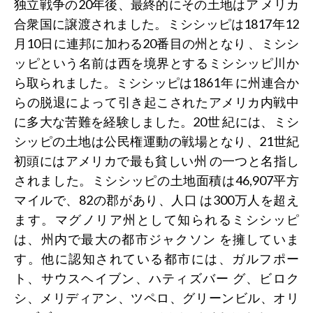
独立戦争の20年後、最終的にその土地はア メリカ
合衆国に譲渡されました。ミシシッピは1817年12
月10日に連邦に加わる20番目の州となり 、ミシシ
ッピという名前は西を境界とするミシシッピ川か
ら取られました。ミシシッピは1861年 に州連合か
らの脱退によって引き起こされたアメリカ内戦中
に多大な苦難を経験しました。20世 紀には、ミシ
シッピの土地は公民権運動の戦場となり、21世紀
初頭にはアメリカで最も貧しい州 の一つと名指し
されました。ミシシッピの土地面積は46,907平方
マイルで、82の郡があり、人口 は300万人を超え
ます。マグノリア州として知られるミシシッピ
は、州内で最大の都市ジャクソン を擁していま
す。他に認知されている都市には、ガルフポー
ト、サウスヘイブン、ハティズバー グ、ビロク
シ、メリディアン、ツペロ、グリーンビル、オリ