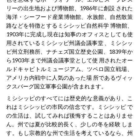
リーの出生地および博物館、1986年に創設 された
海洋・シーフード産業博物館、水族館、自然散策
路などを特徴とするミシシッピ自然科学 博物館、
1903年に完成し現在は知事のオフィスとしても使
用されているミシシッピ州議会議事堂 、ミシシッ
ピ州立刑務所、ナチェズ国立歴史公園、1839年か
ら1903年まで州議会議事堂として使 用されたオー
ルドキャピトルミュージアム、ツペロ国立戦場、
アメリカ内戦中に人気のあった場 所であるヴィッ
クスバーグ国立軍事公園が含まれます。
ミシシッピのすべてには歴史的な意義があり、こ
れはミシシッピの市民の信念です。ミシシッピ で
の生活は、試してみれば後悔することはありませ
ん。州では夏が比較的長く、少しの冬を経験 しま
す。もし宗教的な州で生活を考えているなら、州