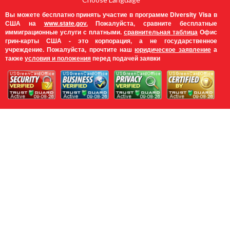
Вы можете бесплатно принять участие в программе Diversity Visa в
США на
www.state.gov.
Пожалуйста, сравните бесплатные
иммиграционные услуги с платными.
сравнительная таблица
Офис
грин-карты США - это корпорация, а не государственное
учреждение. Пожалуйста, прочтите наш
юридическое заявление
а
также
условия и положения
перед подачей заявки