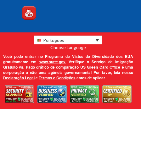
Português
Choose Language
Você pode entrar no Programa de Vistos de Diversidade dos EUA
gratuitamente em
www.state.gov.
Verifique o Serviço de Imigração
Gratuito vs. Pago
gráfico de comparação
US Green Card Office é uma
corporação e não uma agência governamental Por favor, leia nosso
Declaração Legal
e
Termos e Condições
antes de aplicar