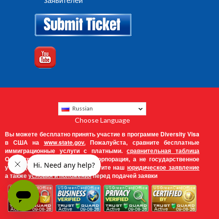
заявителей
Russian
Choose Language
Вы можете бесплатно принять участие в программе Diversity Visa
в США на
www.state.gov.
Пожалуйста, сравните бесплатные
иммиграционные услуги с платными.
сравнительная таблица
Офис грин-карты США - это корпорация, а не государственное
учреждение. Пожалуйста, прочтите наш
юридическое заявление
а также
условия и положения
перед подачей заявки