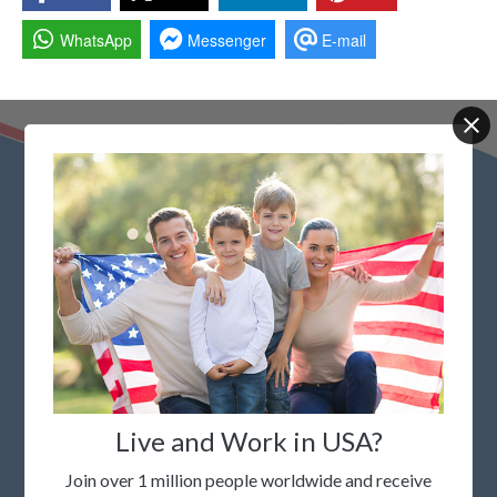
WhatsApp
Messenger
E-mail
Быстрые ссылки
Проверьте статус победителя Green Card
Часто задаваемые вопросы
политика конфиденциальности
Условия и положения
Где жить в США
Live and Work in USA?
Отписаться от рассылки
Join over 1 million people worldwide and receive