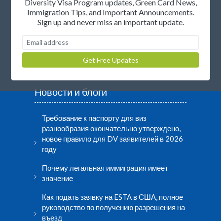
Diversity Visa Program updates, Green Card News,
Присоединиться к партнерской программе
Immigration Tips, and Important Announcements.
Sign up and never miss an important update.
Правовая информация
© Авторские права 2000-2026
Новости и блоги
Требование к паспорту для виз
разнообразия окончательно утверждено,
новое правило для DV заявителей в 2026
году
Почему легальная иммиграция имеет
значение
Как подать заявку на ESTA в США, полное
руководство по получению разрешения на
въезд