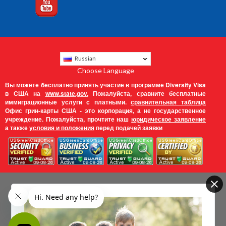
Russian
Choose Language
Вы можете бесплатно принять участие в программе Diversity Visa
в США на
www.state.gov.
Пожалуйста, сравните бесплатные
иммиграционные услуги с платными.
сравнительная таблица
Офис грин-карты США - это корпорация, а не государственное
учреждение. Пожалуйста, прочтите наш
юридическое заявление
а также
условия и положения
перед подачей заявки