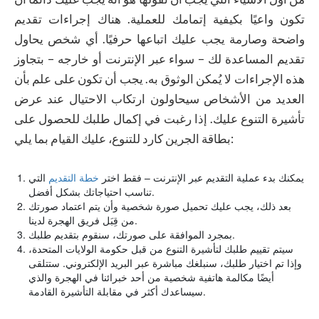
تكون واعيًا بكيفية إتمامك للعملية. هناك إجراءات تقديم
واضحة وصارمة يجب عليك اتباعها حرفيًا. أي شخص يحاول
تقديم المساعدة لك – سواء عبر الإنترنت أو خارجه – بتجاوز
هذه الإجراءات لا يُمكن الوثوق به. يجب أن تكون على علم بأن
العديد من الأشخاص سيحاولون ارتكاب الاحتيال عند عرض
تأشيرة التنوع عليك. إذا رغبت في إكمال طلبك للحصول على
بطاقة الجرين كارد للتنوع، عليك القيام بما يلي:
يمكنك بدء عملية التقديم عبر الإنترنت – فقط اختر
خطة التقديم
التي
تناسب احتياجاتك بشكل أفضل.
بعد ذلك، يجب عليك تحميل صورة شخصية وأن يتم اعتماد صورتك
من قِبَل فريق الهجرة لدينا.
بمجرد الموافقة على صورتك، سنقوم بتقديم طلبك.
سيتم تقييم طلبك لتأشيرة التنوع من قبل حكومة الولايات المتحدة،
وإذا تم اختيار طلبك، سنبلغك مباشرة عبر البريد الإلكتروني. ستتلقى
أيضًا مكالمة هاتفية شخصية من أحد خبرائنا في الهجرة والذي
سيساعدك أكثر في مقابلة التأشيرة القادمة.