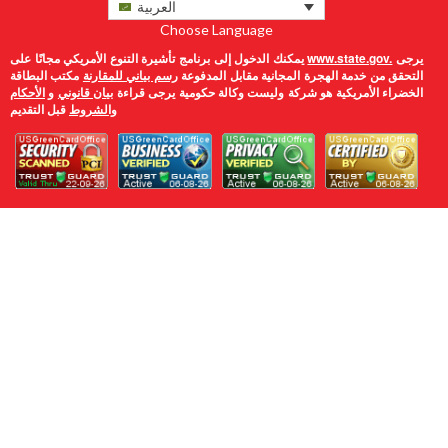
العربية
Choose Language
يرجى
www.state.gov.
يمكنك الدخول إلى برنامج تأشيرة التنوع الأمريكي مجانًا على
التحقق من خدمة الهجرة المجانية مقابل المدفوعة
رسم بياني للمقارنة
مكتب البطاقة
الخضراء الأمريكية هو شركة وليست وكالة حكومية يرجى قراءة
بيان قانوني
و
الأحكام
والشروط
قبل التقديم