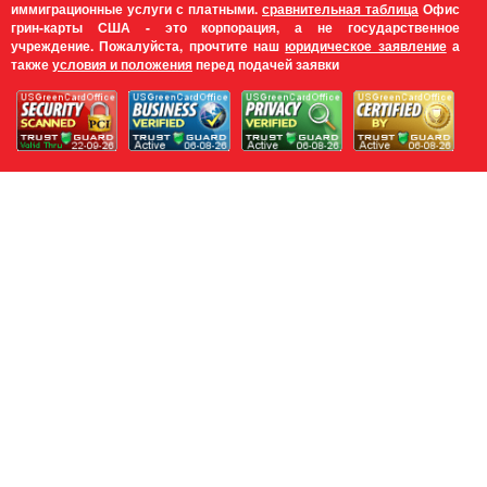
иммиграционные услуги с платными.
сравнительная таблица
Офис
грин-карты США - это корпорация, а не государственное
учреждение. Пожалуйста, прочтите наш
юридическое заявление
а
также
условия и положения
перед подачей заявки