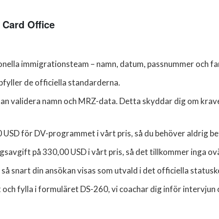
 Card Office
sionella immigrationsteam – namn, datum, passnummer och fa
ppfyller de officiella standarderna.
i kan validera namn och MRZ-data. Detta skyddar dig om kravet
0 USD för DV-programmet i vårt pris, så du behöver aldrig be
avgift på 330,00 USD i vårt pris, så det tillkommer inga ovä
så snart din ansökan visas som utvald i det officiella status
ch fylla i formuläret DS-260, vi coachar dig inför intervjun oc