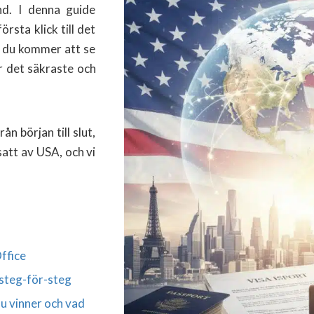
ånd. I denna guide
rsta klick till det
h du kommer att se
r det säkraste och
ån början till slut,
satt av USA, och vi
ffice
steg-för-steg
du vinner och vad