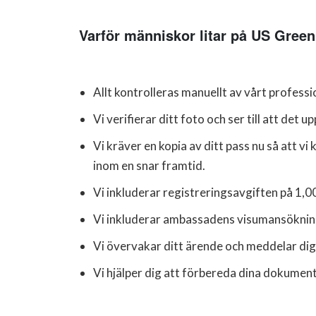
Varför människor litar på US Green
Allt kontrolleras manuellt av vårt profes
Vi verifierar ditt foto och ser till att det u
Vi kräver en kopia av ditt pass nu så att v
inom en snar framtid.
Vi inkluderar registreringsavgiften på 1,0
Vi inkluderar ambassadens visumansöknings
Vi övervakar ditt ärende och meddelar dig 
Vi hjälper dig att förbereda dina dokument o