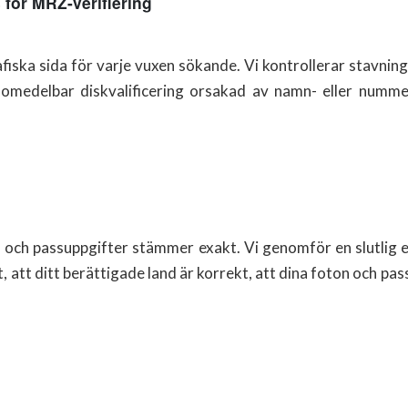
 för MRZ-verifiering
grafiska sida för varje vuxen sökande. Vi kontrollerar stav
medelbar diskvalificering orsakad av namn- eller nummera
on och passuppgifter stämmer exakt. Vi genomför en slutlig e
att ditt berättigade land är korrekt, att dina foton och pas