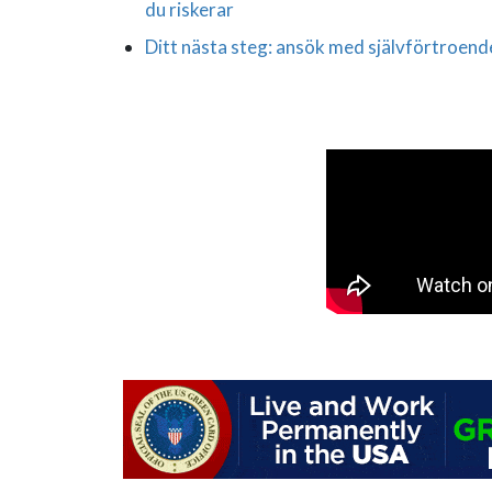
du riskerar
Ditt nästa steg: ansök med självförtroend