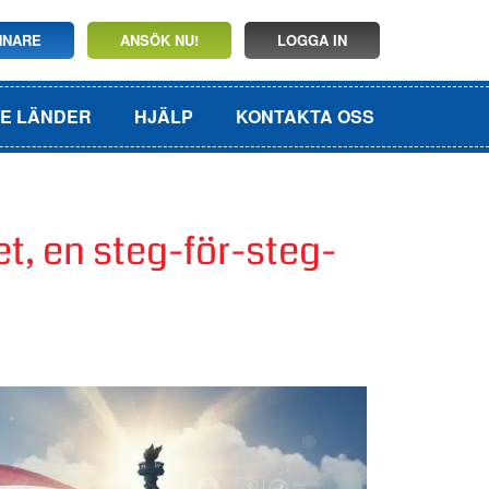
NNARE
ANSÖK NU!
LOGGA IN
DE LÄNDER
HJÄLP
KONTAKTA OSS
, en steg-för-steg-