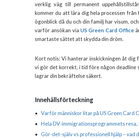
verklig väg till permanent uppehållstillst
kommer du att lära dig hela processen från fö
ögonblick då du och din familj har visum, oc
varför ansökan via
US Green Card Office
ä
smartaste sättet att skydda din dröm.
Kort notis: Vi hanterar inskickningen åt dig fr
vi gör det korrekt, i tid före någon deadline 
lagrar din bekräftelse säkert.
Innehållsförteckning
Varför människor litar på US Green Card O
Hela DV-immigrationsprogrammets resa, 
Gör-det-själv vs professionell hjälp – vad 