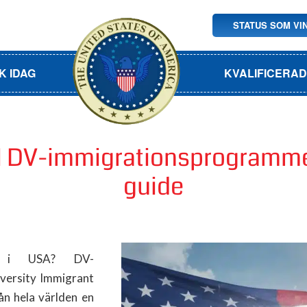
STATUS SOM VI
K IDAG
KVALIFICERA
ll DV-immigrationsprogrammet
guide
 i USA? DV-
iversity Immigrant
ån hela världen en